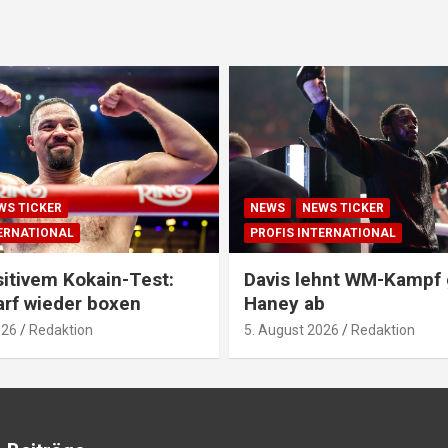
WS TICKER
NEWS
NEWS TICKER
TERNATIONAL
PROFIS INTERNATIONAL
itivem Kokain-Test:
Davis lehnt WM-Kampf
arf wieder boxen
Haney ab
026
Redaktion
5. August 2026
Redaktion