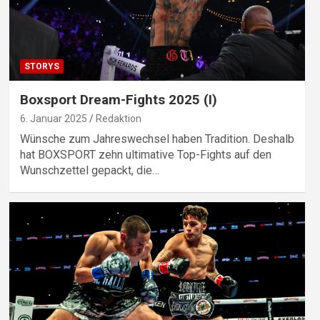
STORYS
Boxsport Dream-Fights 2025 (I)
6. Januar 2025
Redaktion
Wünsche zum Jahreswechsel haben Tradition. Deshalb
hat BOXSPORT zehn ultimative Top-Fights auf den
Wunschzettel gepackt, die…