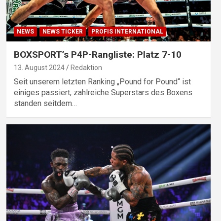
NEWS
NEWS TICKER
PROFIS INTERNATIONAL
BOXSPORT’s P4P-Rangliste: Platz 7-10
13. August 2024
Redaktion
Seit unserem letzten Ranking „Pound for Pound“ ist
einiges passiert, zahlreiche Superstars des Boxens
standen seitdem…