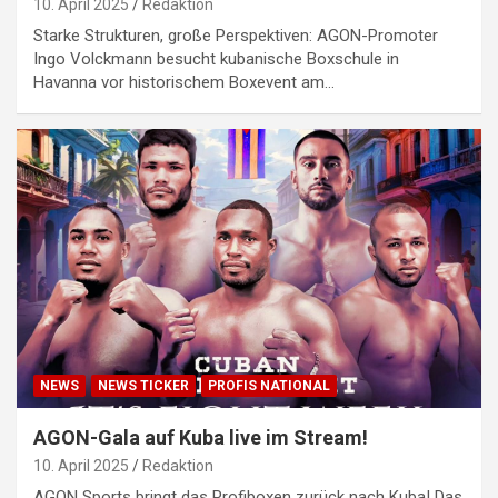
10. April 2025
Redaktion
Starke Strukturen, große Perspektiven: AGON-Promoter
Ingo Volckmann besucht kubanische Boxschule in
Havanna vor historischem Boxevent am…
NEWS
NEWS TICKER
PROFIS NATIONAL
AGON-Gala auf Kuba live im Stream!
10. April 2025
Redaktion
AGON Sports bringt das Profiboxen zurück nach Kuba! Das