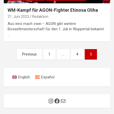
WM-Kampf für AGON-Fighter Etinosa Oliha
21. Juni 2023
Redaktion
Aus eins mach zwei – AGON gibt weitere
Boxweltmeisterschaft für den 1. Juli in Wuppertal bekannt.
…
Seitennummerierung
Previous
1
…
4
5
der
Beiträge
English
Español
Instagram
Facebook
E-Mail