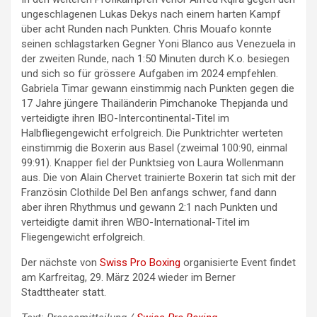
ungeschlagenen Lukas Dekys nach einem harten Kampf
über acht Runden nach Punkten. Chris Mouafo konnte
seinen schlagstarken Gegner Yoni Blanco aus Venezuela in
der zweiten Runde, nach 1:50 Minuten durch K.o. besiegen
und sich so für grössere Aufgaben im 2024 empfehlen.
Gabriela Timar gewann einstimmig nach Punkten gegen die
17 Jahre jüngere Thailänderin Pimchanoke Thepjanda und
verteidigte ihren IBO-Intercontinental-Titel im
Halbfliegengewicht erfolgreich. Die Punktrichter werteten
einstimmig die Boxerin aus Basel (zweimal 100:90, einmal
99:91). Knapper fiel der Punktsieg von Laura Wollenmann
aus. Die von Alain Chervet trainierte Boxerin tat sich mit der
Französin Clothilde Del Ben anfangs schwer, fand dann
aber ihren Rhythmus und gewann 2:1 nach Punkten und
verteidigte damit ihren WBO-International-Titel im
Fliegengewicht erfolgreich.
Der nächste von
Swiss Pro Boxing
organisierte Event findet
am Karfreitag, 29. März 2024 wieder im Berner
Stadttheater statt.