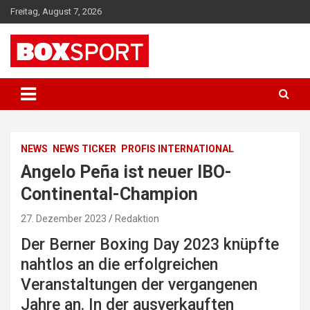
Skip
Freitag, August 7, 2026
to
content
EUROPAS GRÖSSTES BOX-MAGAZIN
BOXSPORT
NEWS
NEWS TICKER
PROFIS INTERNATIONAL
Angelo Peña ist neuer IBO-
Continental-Champion
27. Dezember 2023
Redaktion
Der Berner Boxing Day 2023 knüpfte
nahtlos an die erfolgreichen
Veranstaltungen der vergangenen
Jahre an. In der ausverkauften