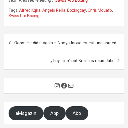
Text: Pressemitteilung /
Swiss Pro Boxing
Tags:
Alfred Kqira
,
Angelo Peña
,
Boxingday
,
Chris Mouafo
,
Swiss Pro Boxing
Beitragsnavigation
Oops! He did it again – Naoya Inoue erneut undisputed
„Tiny Tina“ mit Knall ins neue Jahr
Instagram
Facebook
E-Mail
eMagazin
App
Abo