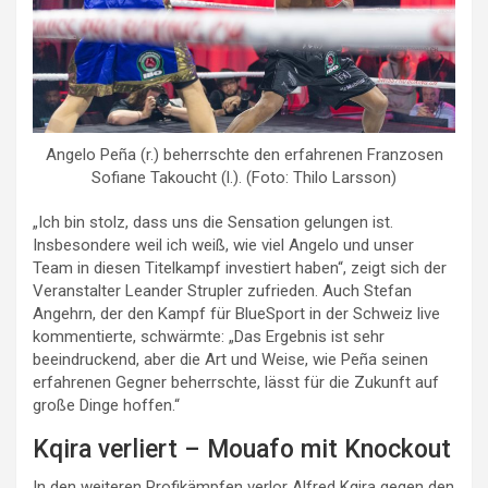
Angelo Peña (r.) beherrschte den erfahrenen Franzosen
Sofiane Takoucht (l.). (Foto: Thilo Larsson)
„Ich bin stolz, dass uns die Sensation gelungen ist.
Insbesondere weil ich weiß, wie viel Angelo und unser
Team in diesen Titelkampf investiert haben“, zeigt sich der
Veranstalter Leander Strupler zufrieden. Auch Stefan
Angehrn, der den Kampf für BlueSport in der Schweiz live
kommentierte, schwärmte: „Das Ergebnis ist sehr
beeindruckend, aber die Art und Weise, wie Peña seinen
erfahrenen Gegner beherrschte, lässt für die Zukunft auf
große Dinge hoffen.“
Kqira verliert – Mouafo mit Knockout
In den weiteren Profikämpfen verlor Alfred Kqira gegen den