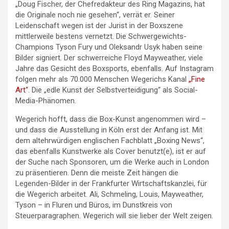
„Doug Fischer, der Chefredakteur des Ring Magazins, hat
die Originale noch nie gesehen“, verrät er. Seiner
Leidenschaft wegen ist der Jurist in der Boxszene
mittlerweile bestens vernetzt. Die Schwergewichts-
Champions Tyson Fury und Oleksandr Usyk haben seine
Bilder signiert. Der schwerreiche Floyd Mayweather, viele
Jahre das Gesicht des Boxsports, ebenfalls. Auf Instagram
folgen mehr als 70.000 Menschen Wegerichs Kanal
„Fine
Art“
. Die „edle Kunst der Selbstverteidigung“ als Social-
Media-Phänomen.
Wegerich hofft, dass die Box-Kunst angenommen wird –
und dass die Ausstellung in Köln erst der Anfang ist. Mit
dem altehrwürdigen englischen Fachblatt „Boxing News“,
das ebenfalls Kunstwerke als Cover benutzt(e), ist er auf
der Suche nach Sponsoren, um die Werke auch in London
zu präsentieren. Denn die meiste Zeit hängen die
Legenden-Bilder in der Frankfurter Wirtschaftskanzlei, für
die Wegerich arbeitet. Ali, Schmeling, Louis, Mayweather,
Tyson – in Fluren und Büros, im Dunstkreis von
Steuerparagraphen. Wegerich will sie lieber der Welt zeigen.