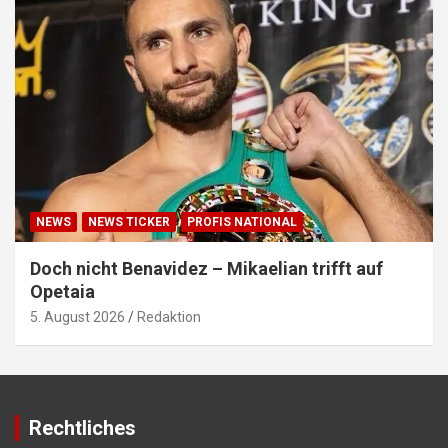
NEWS
NEWS TICKER
PROFIS NATIONAL
Doch nicht Benavidez – Mikaelian trifft auf
Opetaia
5. August 2026
Redaktion
Rechtliches