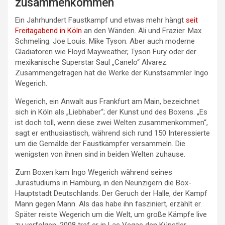
zusammenkommen“
Ein Jahrhundert Faustkampf und etwas mehr hängt
seit
Freitagabend in Köln
an den Wänden. Ali und Frazier. Max
Schmeling. Joe Louis. Mike Tyson. Aber auch moderne
Gladiatoren wie Floyd Mayweather, Tyson Fury oder der
mexikanische Superstar Saul „Canelo“ Alvarez.
Zusammengetragen hat die Werke der Kunstsammler Ingo
Wegerich.
Wegerich, ein Anwalt aus Frankfurt am Main, bezeichnet
sich in Köln als „Liebhaber“; der Kunst und des Boxens. „Es
ist doch toll, wenn diese zwei Welten zusammenkommen“,
sagt er enthusiastisch, während sich rund 150 Interessierte
um die Gemälde der Faustkämpfer versammeln. Die
wenigsten von ihnen sind in beiden Welten zuhause.
Zum Boxen kam Ingo Wegerich während seines
Jurastudiums in Hamburg, in den Neunzigern die Box-
Hauptstadt Deutschlands. Der Geruch der Halle, der Kampf
Mann gegen Mann. Als das habe ihn fasziniert, erzählt er.
Später reiste Wegerich um die Welt, um große Kämpfe live