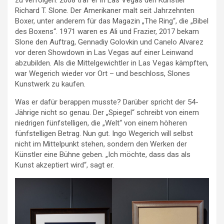
zu verfolgen. 2008 traf er in Las Vegas den Künstler
Richard T. Slone. Der Amerikaner malt seit Jahrzehnten
Boxer, unter anderem für das Magazin „The Ring“, die „Bibel
des Boxens“. 1971 waren es Ali und Frazier, 2017 bekam
Slone den Auftrag, Gennadiy Golovkin und Canelo Alvarez
vor deren Showdown in Las Vegas auf einer Leinwand
abzubilden. Als die Mittelgewichtler in Las Vegas kämpften,
war Wegerich wieder vor Ort – und beschloss, Slones
Kunstwerk zu kaufen.
Was er dafür berappen musste? Darüber spricht der 54-
Jährige nicht so genau. Der „Spiegel“ schreibt von einem
niedrigen fünfstelligen, die „Welt“ von einem höheren
fünfstelligen Betrag. Nun gut. Ingo Wegerich will selbst
nicht im Mittelpunkt stehen, sondern den Werken der
Künstler eine Bühne geben. „Ich möchte, dass das als
Kunst akzeptiert wird“, sagt er.