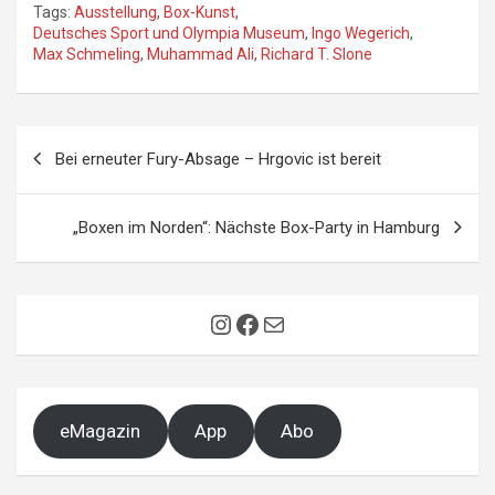
Tags:
Ausstellung
,
Box-Kunst
,
Deutsches Sport und Olympia Museum
,
Ingo Wegerich
,
Max Schmeling
,
Muhammad Ali
,
Richard T. Slone
Beitragsnavigation
Bei erneuter Fury-Absage – Hrgovic ist bereit
„Boxen im Norden“: Nächste Box-Party in Hamburg
Instagram
Facebook
E-Mail
eMagazin
App
Abo