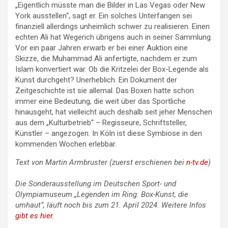
„Eigentlich müsste man die Bilder in Las Vegas oder New
York ausstellen“, sagt er. Ein solches Unterfangen sei
finanziell allerdings unheimlich schwer zu realisieren. Einen
echten Ali hat Wegerich übrigens auch in seiner Sammlung.
Vor ein paar Jahren erwarb er bei einer Auktion eine
Skizze, die Muhammad Ali anfertigte, nachdem er zum
Islam konvertiert war. Ob die Kritzelei der Box-Legende als
Kunst durchgeht? Unerheblich. Ein Dokument der
Zeitgeschichte ist sie allemal. Das Boxen hatte schon
immer eine Bedeutung, die weit über das Sportliche
hinausgeht, hat vielleicht auch deshalb seit jeher Menschen
aus dem „Kulturbetrieb“ – Regisseure, Schriftsteller,
Künstler – angezogen. In Köln ist diese Symbiose in den
kommenden Wochen erlebbar.
Text von Martin Armbruster (zuerst erschienen bei
n-tv.de
)
Die Sonderausstellung im Deutschen Sport- und
Olympiamuseum „Legenden im Ring: Box-Kunst, die
umhaut“, läuft noch bis zum 21. April 2024. Weitere Infos
gibt es hier.