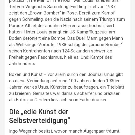
plötzlich „The Man of The Hour“ war. Louis ist ebenfalls
Teil von Wegerichs Sammlung. Ein Ring-Titel von 1937
zeigt den „Brown Bomber“ in Pose. Bereit zum Kampf
gegen Schmeling, den die Nazis nach seinem Triumph zum
Parade-Athlet der arischen Herrenrasse hochstilisiert
hatten. Hinter Louis prangt ein US-Kampfflugzeug, am
Boden detoniert eine Bombe. Das Duell Mann gegen Mann
als Weltkriegs-Vorbote. 1938 schlug der „braune Bomber“
seinen Kontrahenten nach 124 Sekunden schwer k.o.
Freiheit gegen Faschismus, hieß es. Und: Kampf des
Jahrhunderts.
Boxen und Kunst – vor allem durch den Journalismus gibt
es diese Verbindung seit rund 100 Jahren. In den 1930er
Jahren war es Usus, Künstler zu beauftragen, ein Titelblatt
zu kreieren. Gemaltes war damals schärfer und präziser
als Fotos, außerdem ließ sich so in Farbe drucken.
Die „edle Kunst der
Selbstverteidigung“
Ingo Wegerich besitzt, wovon manch Augenpaar träumt.