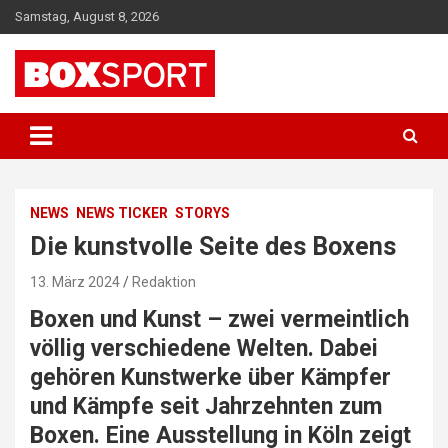
Skip
Samstag, August 8, 2026
to
content
EUROPAS GRÖSSTES BOX-MAGAZIN
BOXSPORT
NEWS
NEWS TICKER
STORYS
Die kunstvolle Seite des Boxens
13. März 2024
Redaktion
Boxen und Kunst – zwei vermeintlich
völlig verschiedene Welten. Dabei
gehören Kunstwerke über Kämpfer
und Kämpfe seit Jahrzehnten zum
Boxen. Eine Ausstellung in Köln zeigt