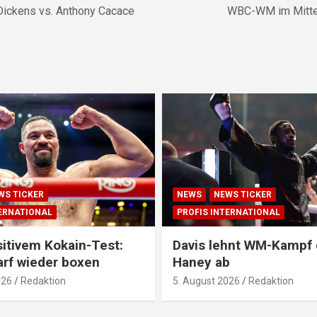
ckens vs. Anthony Cacace
WBC-WM im Mittel
WS TICKER
NEWS
NEWS TICKER
TERNATIONAL
PROFIS INTERNATIONAL
itivem Kokain-Test:
Davis lehnt WM-Kampf
arf wieder boxen
Haney ab
026
Redaktion
5. August 2026
Redaktion