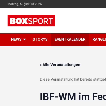
Skip
Montag, August 10, 2026
to
content
EUROPAS GRÖSSTES BOX-MAGAZIN
BOXSPORT
NEWS
STORYS
EVENTKALENDER
RANGL
« Alle Veranstaltungen
Diese Veranstaltung hat bereits stattge
IBF-WM im Fed