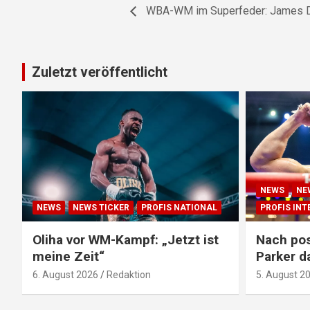
WBA-WM im Superfeder: James Di
Zuletzt veröffentlicht
NEWS
NE
NEWS
NEWS TICKER
PROFIS NATIONAL
PROFIS IN
Oliha vor WM-Kampf: „Jetzt ist
Nach pos
meine Zeit“
Parker d
6. August 2026
Redaktion
5. August 2