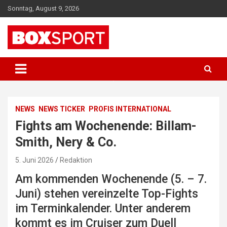
Skip
Sonntag, August 9, 2026
to
content
EUROPAS GRÖSSTES BOX-MAGAZIN
BOXSPORT
NEWS
NEWS TICKER
PROFIS INTERNATIONAL
Fights am Wochenende: Billam-
Smith, Nery & Co.
5. Juni 2026
Redaktion
Am kommenden Wochenende (5. – 7.
Juni) stehen vereinzelte Top-Fights
im Terminkalender. Unter anderem
kommt es im Cruiser zum Duell