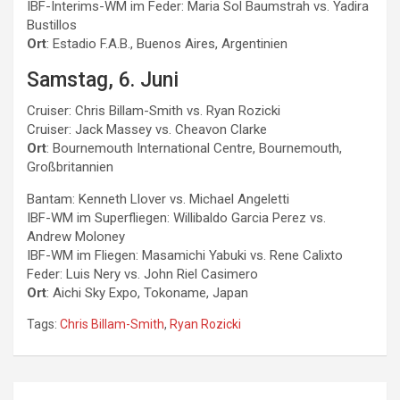
IBF-Interims-WM im Feder: Maria Sol Baumstrah vs. Yadira
Bustillos
Ort
: Estadio F.A.B., Buenos Aires, Argentinien
Samstag, 6. Juni
Cruiser: Chris Billam-Smith vs. Ryan Rozicki
Cruiser: Jack Massey vs. Cheavon Clarke
Ort
: Bournemouth International Centre, Bournemouth,
Großbritannien
Bantam: Kenneth Llover vs. Michael Angeletti
IBF-WM im Superfliegen: Willibaldo Garcia Perez vs.
Andrew Moloney
IBF-WM im Fliegen: Masamichi Yabuki vs. Rene Calixto
Feder: Luis Nery vs. John Riel Casimero
Ort
: Aichi Sky Expo, Tokoname, Japan
Tags:
Chris Billam-Smith
,
Ryan Rozicki
Beitragsnavigation