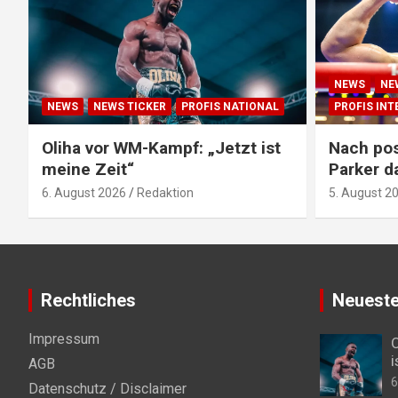
NEWS
NE
NEWS
NEWS TICKER
PROFIS NATIONAL
PROFIS IN
Oliha vor WM-Kampf: „Jetzt ist
Nach pos
meine Zeit“
Parker d
6. August 2026
Redaktion
5. August 2
Rechtliches
Neueste
Impressum
O
i
AGB
6
Datenschutz / Disclaimer