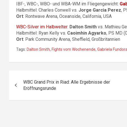
IBF-, WBC-, WBO- und WBA-WM im Fliegengewicht:
Gab
Halbmittel: Charles Conwell vs.
Jorge Garcia Perez
, P
Ort
: Rontwave Arena, Oceanside, California, USA
WBC-Silver im Halbwelter
:
Dalton Smith
vs. Mathieu Ge
Halbmittel: Ryan Kelly vs.
Caoimhin Agyarko
, PS MD (0
Ort
: Park Community Arena, Sheffield, Großbritannien
Tags:
Dalton Smith
,
Fights vom Wochenende
,
Gabriela Fundor
Beitragsnavigation
WBC Grand Prix in Riad: Alle Ergebnisse der
Eröffnungsrunde