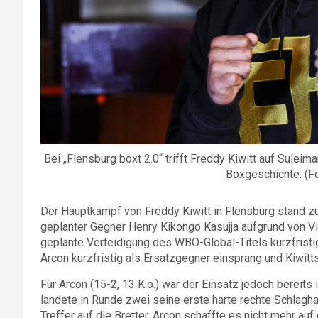
Bei „Flensburg boxt 2.0“ trifft Freddy Kiwitt auf Sule
Boxgeschichte. (F
Der Hauptkampf von Freddy Kiwitt in Flensburg stand zu
geplanter Gegner Henry Kikongo Kasujja aufgrund von Vi
geplante Verteidigung des WBO-Global-Titels kurzfristi
Arcon kurzfristig als Ersatzgegner einsprang und Kiwitt
Für Arcon (15-2, 13 K.o.) war der Einsatz jedoch bereits 
landete in Runde zwei seine erste harte rechte Schlag
Treffer auf die Bretter. Arcon schaffte es nicht mehr au