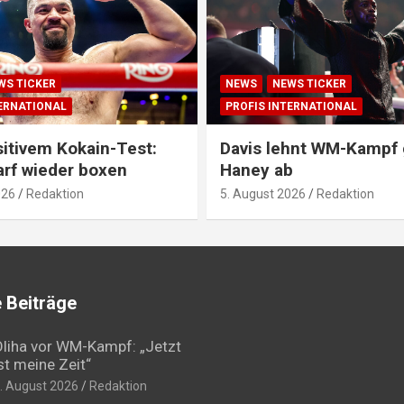
WS TICKER
NEWS
NEWS TICKER
TERNATIONAL
PROFIS INTERNATIONAL
itivem Kokain-Test:
Davis lehnt WM-Kampf
arf wieder boxen
Haney ab
026
Redaktion
5. August 2026
Redaktion
 Beiträge
liha vor WM-Kampf: „Jetzt
st meine Zeit“
. August 2026
Redaktion