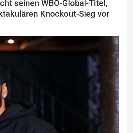
icht seinen WBO-Global-Titel,
ektakulären Knockout-Sieg vor