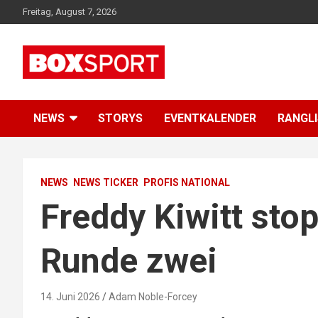
Skip
Freitag, August 7, 2026
to
content
EUROPAS GRÖSSTES BOX-MAGAZIN
BOXSPORT
NEWS
STORYS
EVENTKALENDER
RANGL
NEWS
NEWS TICKER
PROFIS NATIONAL
Freddy Kiwitt sto
Runde zwei
14. Juni 2026
Adam Noble-Forcey