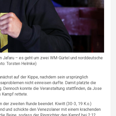
iman Jafaru – es geht um zwei WM-Gürtel und norddeutsche
oto: Torsten Helmke)
nächst auf der Kippe, nachdem sein ursprünglich
saproblemen nicht einreisen durfte. Damit platzte die
g. Dennoch konnte die Veranstaltung stattfinden, da Jose
s Kampf rettete.
in der zweiten Runde beendet. Kiwitt (30-3, 19 K.o.)
hand und schickte den Venezolaner mit einem krachenden
f die Beine, sodass der Ringrichter den Kampf bei 2:12