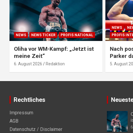
NEWS
NE
NEWS
NEWS TICKER
PROFIS NATIONAL
PROFIS IN
Oliha vor WM-Kampf: „Jetzt ist
Nach pos
meine Zeit“
Parker d
6. August 2026
Redaktion
5. August 2
Rechtliches
Neueste
Impressum
O
i
AGB
6
Datenschutz / Disclaimer