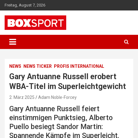
Skip
Freitag, August 7, 2026
to
content
EUROPAS GRÖSSTES BOX-MAGAZIN
BOXSPORT
NEWS
NEWS TICKER
PROFIS INTERNATIONAL
Gary Antuanne Russell erobert
WBA-Titel im Superleichtgewicht
2. März 2025
Adam Noble-Forcey
Gary Antuanne Russell feiert
einstimmigen Punktsieg, Alberto
Puello besiegt Sandor Martin:
Spannende Kämpfe im Superleicht.