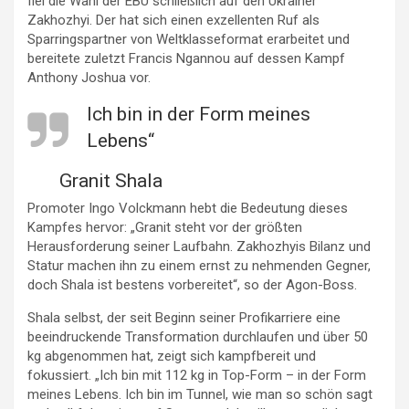
fiel die Wahl der EBU schließlich auf den Ukrainer
Zakhozhyi. Der hat sich einen exzellenten Ruf als
Sparringspartner von Weltklasseformat erarbeitet und
bereitete zuletzt Francis Ngannou auf dessen Kampf
Anthony Joshua vor.
Ich bin in der Form meines
Lebens“
Granit Shala
Promoter Ingo Volckmann hebt die Bedeutung dieses
Kampfes hervor: „Granit steht vor der größten
Herausforderung seiner Laufbahn. Zakhozhyis Bilanz und
Statur machen ihn zu einem ernst zu nehmenden Gegner,
doch Shala ist bestens vorbereitet“, so der Agon-Boss.
Shala selbst, der seit Beginn seiner Profikarriere eine
beeindruckende Transformation durchlaufen und über 50
kg abgenommen hat, zeigt sich kampfbereit und
fokussiert. „Ich bin mit 112 kg in Top-Form – in der Form
meines Lebens. Ich bin im Tunnel, wie man so schön sagt