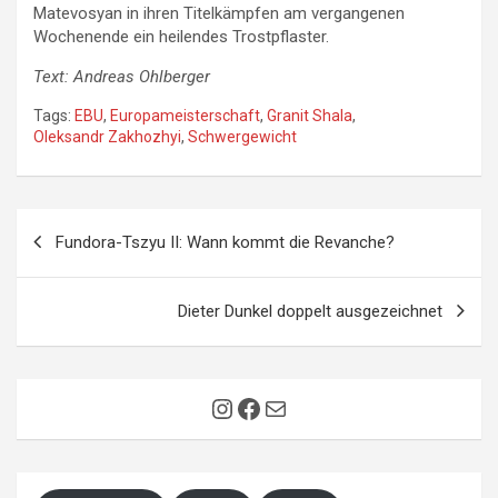
Matevosyan in ihren Titelkämpfen am vergangenen
Wochenende ein heilendes Trostpflaster.
Text: Andreas Ohlberger
Tags:
EBU
,
Europameisterschaft
,
Granit Shala
,
Oleksandr Zakhozhyi
,
Schwergewicht
Beitragsnavigation
Fundora-Tszyu II: Wann kommt die Revanche?
Dieter Dunkel doppelt ausgezeichnet
Instagram
Facebook
E-Mail