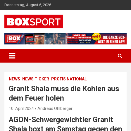
Skip
Donnerstag, August 6, 2026
to
content
EUROPAS GRÖSSTES BOX-MAGAZIN
BOXSPORT
NEWS
NEWS TICKER
PROFIS NATIONAL
Granit Shala muss die Kohlen aus
dem Feuer holen
10. April 2024
Andreas Ohlberger
AGON-Schwergewichtler Granit
Shala boxt am Samstag gegen den