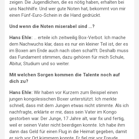
zeigen. Die Jugendlichen, die es nötig haben, erhalten bei
uns Nachhilfe. Und wer gute Noten hat, bekommt von mir
einen Fünf-Euro-Schein in die Hand gedrückt.
Und wenn die Noten miserabel sind …?
Hans Ehle:
… erteile ich zeitweilig Box-Verbot. Ich mache
dem Nachwuchs klar, dass es nur ein kleiner Teil ist, der es
im Boxen am Ende auch nach oben schafft. Deshalb muss
das Fundament stimmen, dazu gehören für mich Schule,
Abitur, Studium und so weiter.
Mit welchen Sorgen kommen die Talente noch auf
dich zu?
Hans Ehle:
Wir haben vor Kurzem zum Beispiel einen
jungen kongolesischen Boxer unterstützt. Ich merkte
schnell, dass mit dem Jungen etwas nicht stimmte. Als ich
nachfragte, erklärte er mir, dass sein Vater im Kongo
gestorben war. Der Junge, 17 Jahre alt, war fix und fertig,
weil er seinen Vater nicht beerdigen konnte. Ich habe ihm
dann das Geld für einen Flug in die Heimat gegeben, damit
er sich vor Ort kümmern konnte. Er fiel mir vor Freude