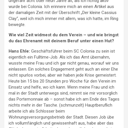
ungefähr acht oder neun Jahre alt, als ich richtig aktiv
wurde bei Colonia. Ich erinnere mich an einen Artikel aus
der damaligen Zeit mit der Überschrift „Der kleine Cassius
Clay“, weil ich mich immer mit allem, was ich hatte, im Ring
bewegte.
Wie viel Zeit widmest du dem Verein – und wie bringst
du das Ehrenamt mit deinem Beruf unter einen Hut?
Hans Ehle:
Geschäftsführer beim SC Colonia zu sein ist
eigentlich ein Fulltime-Job. Als ich das Amt übernahm,
wusste meine Frau und ich gar nicht genau, worauf wir uns
einlassen. Ein solches Engagement geht auch an einer Ehe
nicht spurlos vorbei, aber wir haben jede Krise gemeistert.
Heute bin 15 bis 20 Stunden pro Woche für den Verein im
Einsatz und helfe, wo ich kann. Wenn meine Frau und ich
mal in der Stadt unterwegs sind, nimmt sie mir vorsorglich
das Portemonnaie ab – sonst habe ich am Ende des Tages
nichts mehr in der Tasche. (schmunzelt) Hauptberuflich
arbeite ich als Schlosser beim
Wohnungsversorgungsbetrieb der Stadt. Diesen Job übe
ich vollumfänglich und gewissenhaft aus, habe aber das