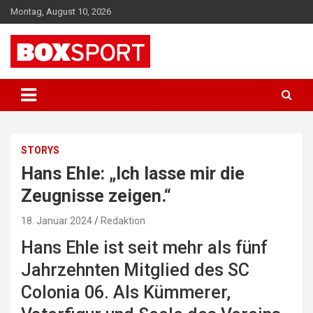
Skip
Montag, August 10, 2026
to
content
EUROPAS GRÖSSTES BOX-MAGAZIN
BOXSPORT
STORYS
Hans Ehle: „Ich lasse mir die
Zeugnisse zeigen.“
18. Januar 2024
Redaktion
Hans Ehle ist seit mehr als fünf
Jahrzehnten Mitglied des SC
Colonia 06. Als Kümmerer,