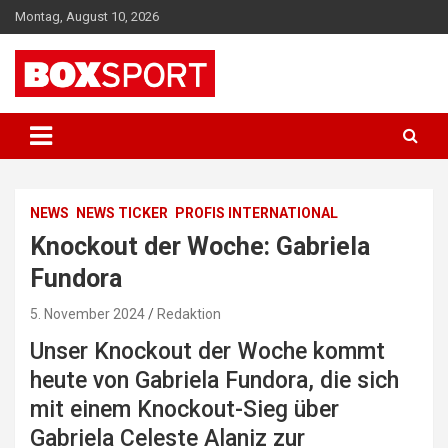
Skip
Montag, August 10, 2026
to
content
EUROPAS GRÖSSTES BOX-MAGAZIN
BOXSPORT
NEWS
NEWS TICKER
PROFIS INTERNATIONAL
Knockout der Woche: Gabriela
Fundora
5. November 2024
Redaktion
Unser Knockout der Woche kommt
heute von Gabriela Fundora, die sich
mit einem Knockout-Sieg über
Gabriela Celeste Alaniz zur