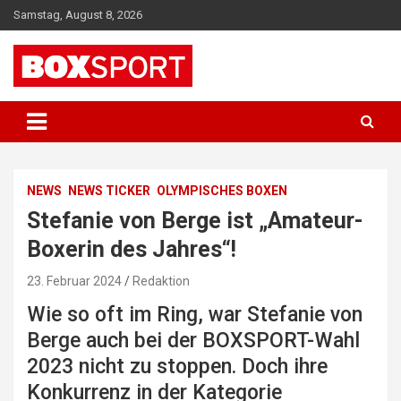
Skip
Samstag, August 8, 2026
to
content
EUROPAS GRÖSSTES BOX-MAGAZIN
BOXSPORT
NEWS
NEWS TICKER
OLYMPISCHES BOXEN
Stefanie von Berge ist „Amateur-
Boxerin des Jahres“!
23. Februar 2024
Redaktion
Wie so oft im Ring, war Stefanie von
Berge auch bei der BOXSPORT-Wahl
2023 nicht zu stoppen. Doch ihre
Konkurrenz in der Kategorie