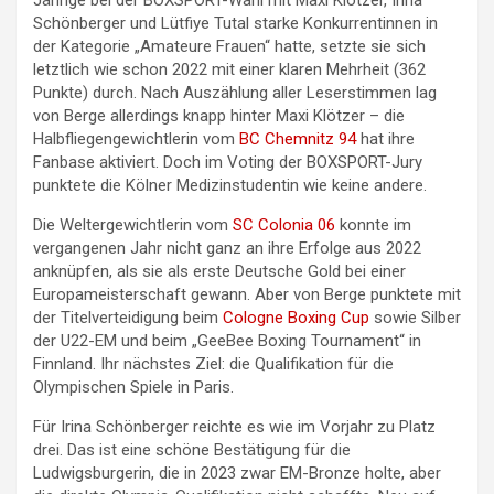
Jährige bei der BOXSPORT-Wahl mit Maxi Klötzer, Irina
Schönberger und Lütfiye Tutal starke Konkurrentinnen in
der Kategorie „Amateure Frauen“ hatte, setzte sie sich
letztlich wie schon 2022 mit einer klaren Mehrheit (362
Punkte) durch. Nach Auszählung aller Leserstimmen lag
von Berge allerdings knapp hinter Maxi Klötzer – die
Halbfliegengewichtlerin vom
BC Chemnitz 94
hat ihre
Fanbase aktiviert. Doch im Voting der BOXSPORT-Jury
punktete die Kölner Medizinstudentin wie keine andere.
Die Weltergewichtlerin vom
SC Colonia 06
konnte im
vergangenen Jahr nicht ganz an ihre Erfolge aus 2022
anknüpfen, als sie als erste Deutsche Gold bei einer
Europameisterschaft gewann. Aber von Berge punktete mit
der Titelverteidigung beim
Cologne Boxing Cup
sowie Silber
der U22-EM und beim „GeeBee Boxing Tournament“ in
Finnland. Ihr nächstes Ziel: die Qualifikation für die
Olympischen Spiele in Paris.
Für Irina Schönberger reichte es wie im Vorjahr zu Platz
drei. Das ist eine schöne Bestätigung für die
Ludwigsburgerin, die in 2023 zwar EM-Bronze holte, aber