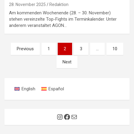
28. November 2025
Redaktion
Am kommenden Wochenende (28. – 30. November)
stehen vereinzelte Top-Fights im Terminkalender. Unter
anderem veranstaltet AGON…
Seitennummerierung
Previous
1
2
3
…
10
der
Next
Beiträge
English
Español
Instagram
Facebook
E-Mail