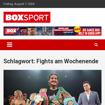
Skip
Freitag, August 7, 2026
to
content
EUROPAS GRÖSSTES BOX-MAGAZIN
BOXSPORT
Schlagwort:
Fights am Wochenende