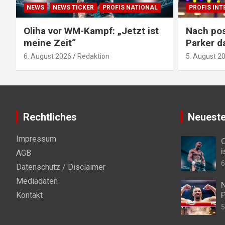
NEWS
NEWS TICKER
PROFIS NATIONAL
PROFIS IN
Oliha vor WM-Kampf: „Jetzt ist
Nach pos
meine Zeit“
Parker d
6. August 2026
Redaktion
5. August 2
Rechtliches
Neueste
Impressum
O
i
AGB
6
Datenschutz / Disclaimer
Mediadaten
N
P
Kontakt
5