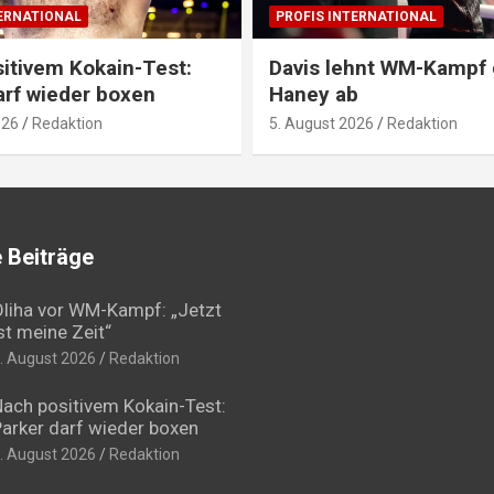
TERNATIONAL
PROFIS INTERNATIONAL
itivem Kokain-Test:
Davis lehnt WM-Kampf
arf wieder boxen
Haney ab
026
Redaktion
5. August 2026
Redaktion
 Beiträge
liha vor WM-Kampf: „Jetzt
st meine Zeit“
. August 2026
Redaktion
ach positivem Kokain-Test:
arker darf wieder boxen
. August 2026
Redaktion