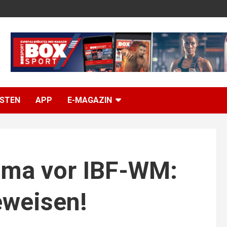
ISTEN
APP
E-MAGAZIN
dama vor IBF-WM:
eweisen!