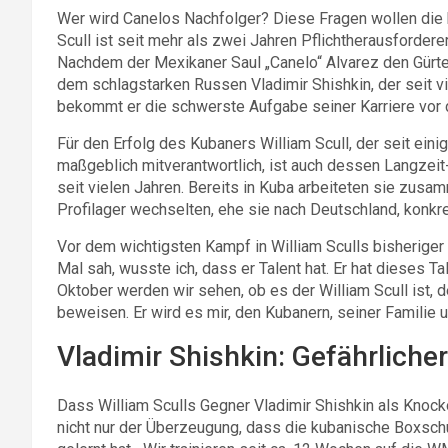
Wer wird Canelos Nachfolger? Diese Fragen wollen die
Scull ist seit mehr als zwei Jahren Pflichtherausfordere
Nachdem der Mexikaner Saul „Canelo“ Alvarez den Gürtel 
dem schlagstarken Russen Vladimir Shishkin, der seit v
bekommt er die schwerste Aufgabe seiner Karriere vor 
Für den Erfolg des Kubaners William Scull, der seit eini
maßgeblich mitverantwortlich, ist auch dessen Langzeit
seit vielen Jahren. Bereits in Kuba arbeiteten sie zusam
Profilager wechselten, ehe sie nach Deutschland, konk
Vor dem wichtigsten Kampf in William Sculls bisheriger K
Mal sah, wusste ich, dass er Talent hat. Er hat dieses T
Oktober werden wir sehen, ob es der William Scull ist, d
beweisen. Er wird es mir, den Kubanern, seiner Familie
Vladimir Shishkin: Gefährliche
Dass William Sculls Gegner Vladimir Shishkin als Knockou
nicht nur der Überzeugung, dass die kubanische Boxschul