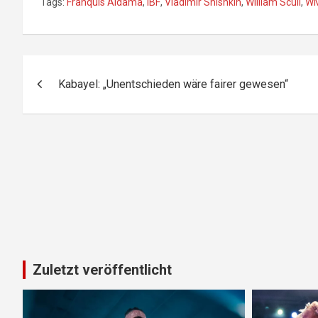
Tags:
Franquis Aldama
,
IBF
,
Vladimir Shishkin
,
William Scull
,
W
Beitragsnavigation
Kabayel: „Unentschieden wäre fairer gewesen“
Zuletzt veröffentlicht