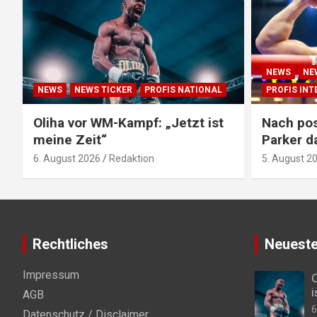
NEWS
NE
NEWS
NEWS TICKER
PROFIS NATIONAL
PROFIS IN
Oliha vor WM-Kampf: „Jetzt ist
Nach pos
meine Zeit“
Parker d
6. August 2026
Redaktion
5. August 2
Rechtliches
Neueste
Impressum
O
i
AGB
6
Datenschutz / Disclaimer