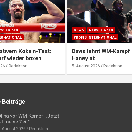
WS TICKER
NEWS
NEWS TICKER
TERNATIONAL
PROFIS INTERNATIONAL
itivem Kokain-Test:
Davis lehnt WM-Kampf
arf wieder boxen
Haney ab
026
Redaktion
5. August 2026
Redaktion
 Beiträge
liha vor WM-Kampf: „Jetzt
st meine Zeit“
. August 2026
Redaktion