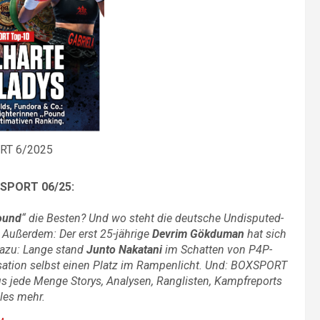
RT 6/2025
XSPORT 06/25:
ound
“ die Besten? Und wo steht die deutsche Undisputed-
 Außerdem: Der erst 25-jährige
Devrim Gökduman
hat sich
Dazu: Lange stand
Junto Nakatani
im Schatten von P4P-
nsation selbst einen Platz im Rampenlicht. Und: BOXSPORT
us jede Menge Storys, Analysen, Ranglisten, Kampfreports
les mehr.