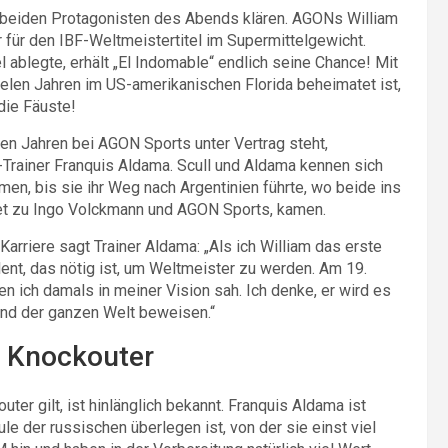
 beiden Protagonisten des Abends klären. AGONs William
r für den IBF-Weltmeistertitel im Supermittelgewicht.
ablegte, erhält „El Indomable“ endlich seine Chance! Mit
ielen Jahren im US-amerikanischen Florida beheimatet ist,
die Fäuste!
gen Jahren bei AGON Sports unter Vertrag steht,
-Trainer Franquis Aldama. Scull und Aldama kennen sich
men, bis sie ihr Weg nach Argentinien führte, wo beide ins
ret zu Ingo Volckmann und AGON Sports, kamen.
arriere sagt Trainer Aldama: „Als ich William das erste
alent, das nötig ist, um Weltmeister zu werden. Am 19.
en ich damals in meiner Vision sah. Ich denke, er wird es
 und der ganzen Welt beweisen.“
r Knockouter
ter gilt, ist hinlänglich bekannt. Franquis Aldama ist
e der russischen überlegen ist, von der sie einst viel