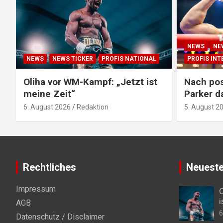
NEWS
NE
NEWS
NEWS TICKER
PROFIS NATIONAL
PROFIS IN
Oliha vor WM-Kampf: „Jetzt ist
Nach pos
meine Zeit“
Parker d
6. August 2026
Redaktion
5. August 2
Rechtliches
Neueste
Impressum
O
i
AGB
6
Datenschutz / Disclaimer