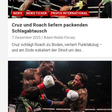
NEWS
NEWS TICKER
PROFIS INTERNATIONAL
Cruz und Roach liefern packenden
Schlagabtausch
7. Dezember 2025
Adam Noble-Forcey
Cruz schlägt Roach zu Boden, verliert Punktabzug –
und am Ende eskaliert der Streit um das…