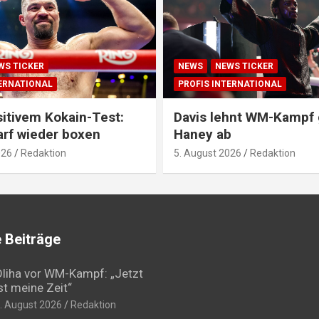
WS TICKER
NEWS
NEWS TICKER
TERNATIONAL
PROFIS INTERNATIONAL
itivem Kokain-Test:
Davis lehnt WM-Kampf
arf wieder boxen
Haney ab
026
Redaktion
5. August 2026
Redaktion
 Beiträge
liha vor WM-Kampf: „Jetzt
st meine Zeit“
. August 2026
Redaktion