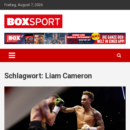
Skip
Freitag, August 7, 2026
to
content
EUROPAS GRÖSSTES BOX-MAGAZIN
BOXSPORT
Schlagwort:
Liam Cameron