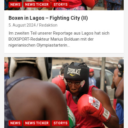
NEWS
NEWS TICKER
STORYS
Boxen in Lagos – Fighting City (II)
5. August 2024
Redaktion
Im zweiten Teil unserer Reportage aus Lagos hat sich
BOXSPORT-Redakteur Marius Bolduan mit der
nigerianischen Olympiastarterin…
NEWS
NEWS TICKER
STORYS