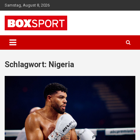
Skip
Samstag, August 8, 2026
to
content
EUROPAS GRÖSSTES BOX-MAGAZIN
BOXSPORT
Schlagwort:
Nigeria