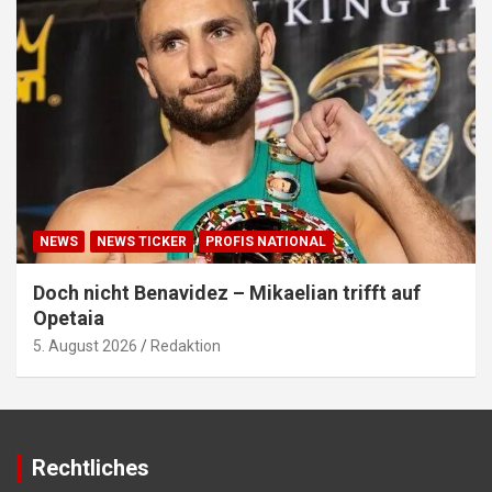
NEWS
NEWS TICKER
PROFIS NATIONAL
Doch nicht Benavidez – Mikaelian trifft auf
Opetaia
5. August 2026
Redaktion
Rechtliches