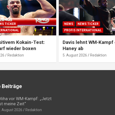
WS TICKER
NEWS
NEWS TICKER
TERNATIONAL
PROFIS INTERNATIONAL
itivem Kokain-Test:
Davis lehnt WM-Kampf
arf wieder boxen
Haney ab
026
Redaktion
5. August 2026
Redaktion
 Beiträge
liha vor WM-Kampf: „Jetzt
st meine Zeit“
. August 2026
Redaktion