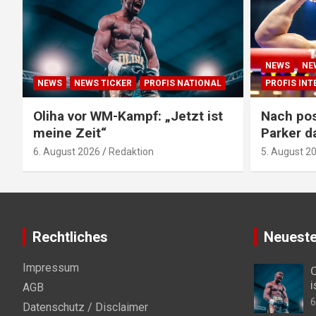
NEWS
NE
NEWS
NEWS TICKER
PROFIS NATIONAL
PROFIS IN
Oliha vor WM-Kampf: „Jetzt ist
Nach pos
meine Zeit“
Parker d
6. August 2026
Redaktion
5. August 2
Rechtliches
Neueste
Impressum
O
i
AGB
6
Datenschutz / Disclaimer