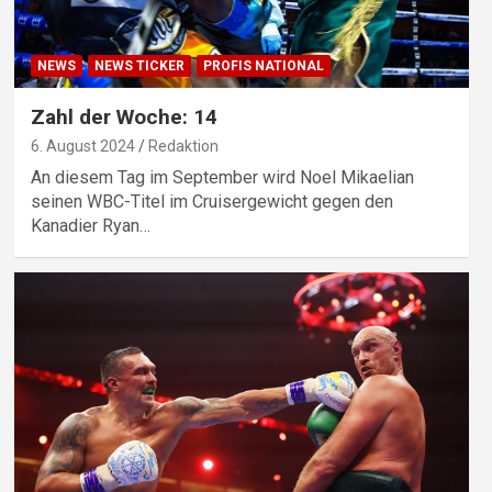
NEWS
NEWS TICKER
PROFIS NATIONAL
Zahl der Woche: 14
6. August 2024
Redaktion
An diesem Tag im September wird Noel Mikaelian
seinen WBC-Titel im Cruisergewicht gegen den
Kanadier Ryan…