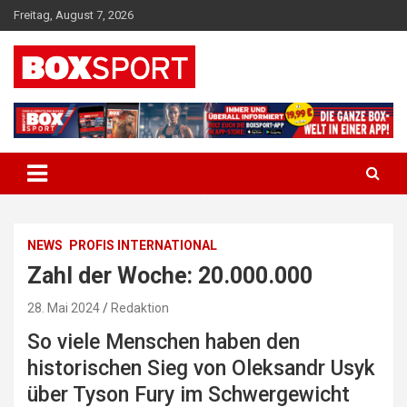
Skip
Freitag, August 7, 2026
to
content
EUROPAS GRÖSSTES BOX-MAGAZIN
BOXSPORT
NEWS
PROFIS INTERNATIONAL
Zahl der Woche: 20.000.000
28. Mai 2024
Redaktion
So viele Menschen haben den
historischen Sieg von Oleksandr Usyk
über Tyson Fury im Schwergewicht