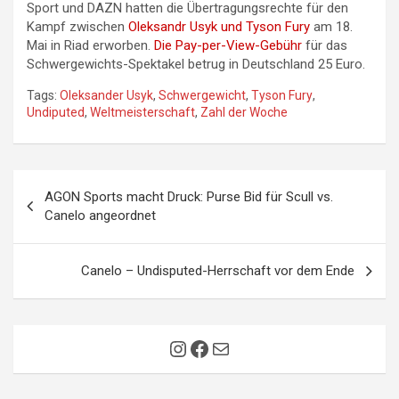
Sport und DAZN hatten die Übertragungsrechte für den
Kampf zwischen
Oleksandr Usyk und Tyson Fury
am 18.
Mai in Riad erworben.
Die Pay-per-View-Gebühr
für das
Schwergewichts-Spektakel betrug in Deutschland 25 Euro.
Tags:
Oleksander Usyk
,
Schwergewicht
,
Tyson Fury
,
Undiputed
,
Weltmeisterschaft
,
Zahl der Woche
Beitragsnavigation
AGON Sports macht Druck: Purse Bid für Scull vs.
Canelo angeordnet
Canelo – Undisputed-Herrschaft vor dem Ende
Instagram
Facebook
E-Mail