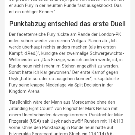
er auch Fury in der neunten Runde fast ausgeknockt. Das
ist ein richtiger Könner.“
Punktabzug entschied das erste Duell
Der facettenreiche Fury rückte am Rande der London-PK
indes schon wieder von seinen Vollgas-Plänen ab. „Ich
werde überhaupt nichts anders machen (als im ersten
Kampf; d.Red.)“, kündigte der zweimalige Schwergewichts-
Weltmeister an: „Das Einzige, was ich ändern werde, ist, in
Runde neun nicht mehr im Stehen angezählt zu werden.
Sonst hätte ich klar gewonnen.“ Der erste Kampf gegen
Usyk „hätte so oder so ausgehen können“, rekapitulierte
Fury seine knappe Niederlage via Split Decision in der
Kingdom Arena.
Tatsächlich wäre der Mann aus Morecambe ohne den
„Standing Eight Count“ von Ringrichter Mark Nelson mit
einem Unentschieden davongekommen. Punktrichter Mike
Fitzgerald (USA) sah Usyk nach zwölf Runden mit 114:113
vorne. Ohne den Punktabzug in Runde neun hätte auf
Fitzgeralds Scorecard unterm Strich ein 114:114 (6:6-