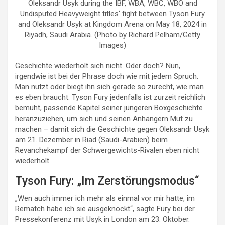
Oleksandr Usyk during the IBF, WBA, WBC, WBO and
Undisputed Heavyweight titles‘ fight between Tyson Fury
and Oleksandr Usyk at Kingdom Arena on May 18, 2024 in
Riyadh, Saudi Arabia. (Photo by Richard Pelham/Getty
Images)
Geschichte wiederholt sich nicht. Oder doch? Nun,
irgendwie ist bei der Phrase doch wie mit jedem Spruch.
Man nutzt oder biegt ihn sich gerade so zurecht, wie man
es eben braucht. Tyson Fury jedenfalls ist zurzeit reichlich
bemüht, passende Kapitel seiner jüngeren Boxgeschichte
heranzuziehen, um sich und seinen Anhängern Mut zu
machen – damit sich die Geschichte gegen Oleksandr Usyk
am 21. Dezember in Riad (Saudi-Arabien) beim
Revanchekampf der Schwergewichts-Rivalen eben nicht
wiederholt.
Tyson Fury: „Im Zerstörungsmodus“
„Wen auch immer ich mehr als einmal vor mir hatte, im
Rematch habe ich sie ausgeknockt“, sagte Fury bei der
Pressekonferenz mit Usyk in London am 23. Oktober.