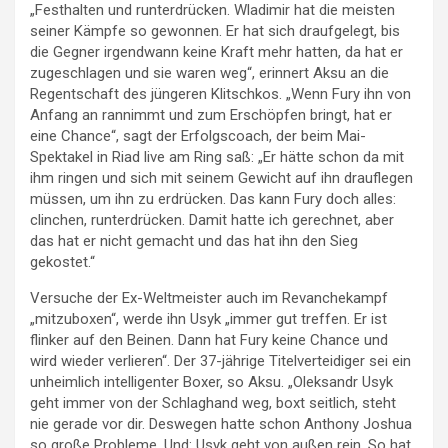
„Festhalten und runterdrücken. Wladimir hat die meisten
seiner Kämpfe so gewonnen. Er hat sich draufgelegt, bis
die Gegner irgendwann keine Kraft mehr hatten, da hat er
zugeschlagen und sie waren weg“, erinnert Aksu an die
Regentschaft des jüngeren Klitschkos. „Wenn Fury ihn von
Anfang an rannimmt und zum Erschöpfen bringt, hat er
eine Chance“, sagt der Erfolgscoach, der beim Mai-
Spektakel in Riad live am Ring saß: „Er hätte schon da mit
ihm ringen und sich mit seinem Gewicht auf ihn drauflegen
müssen, um ihn zu erdrücken. Das kann Fury doch alles:
clinchen, runterdrücken. Damit hatte ich gerechnet, aber
das hat er nicht gemacht und das hat ihn den Sieg
gekostet.“
Versuche der Ex-Weltmeister auch im Revanchekampf
„mitzuboxen“, werde ihn Usyk „immer gut treffen. Er ist
flinker auf den Beinen. Dann hat Fury keine Chance und
wird wieder verlieren“. Der 37-jährige Titelverteidiger sei ein
unheimlich intelligenter Boxer, so Aksu. „Oleksandr Usyk
geht immer von der Schlaghand weg, boxt seitlich, steht
nie gerade vor dir. Deswegen hatte schon Anthony Joshua
so große Probleme. Und: Usyk geht von außen rein. So hat