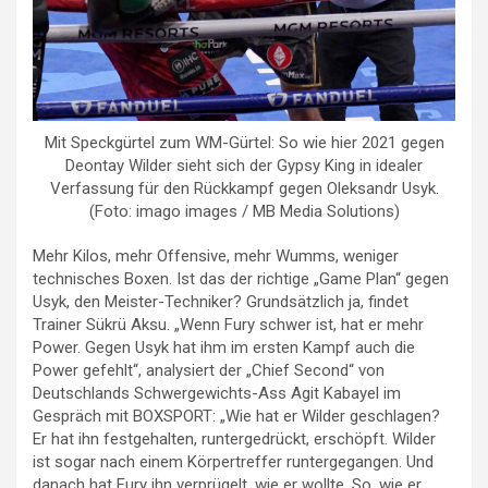
Mit Speckgürtel zum WM-Gürtel: So wie hier 2021 gegen
Deontay Wilder sieht sich der Gypsy King in idealer
Verfassung für den Rückkampf gegen Oleksandr Usyk.
(Foto: imago images / MB Media Solutions)
Mehr Kilos, mehr Offensive, mehr Wumms, weniger
technisches Boxen. Ist das der richtige „Game Plan“ gegen
Usyk, den Meister-Techniker? Grundsätzlich ja, findet
Trainer Sükrü Aksu. „Wenn Fury schwer ist, hat er mehr
Power. Gegen Usyk hat ihm im ersten Kampf auch die
Power gefehlt“, analysiert der „Chief Second“ von
Deutschlands Schwergewichts-Ass Agit Kabayel im
Gespräch mit BOXSPORT: „Wie hat er Wilder geschlagen?
Er hat ihn festgehalten, runtergedrückt, erschöpft. Wilder
ist sogar nach einem Körpertreffer runtergegangen. Und
danach hat Fury ihn verprügelt, wie er wollte. So, wie er