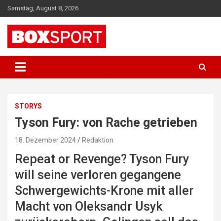
Skip
Samstag, August 8, 2026
to
content
EUROPAS GRÖSSTES BOX-MAGAZIN
BOXSPORT
STORYS
Tyson Fury: von Rache getrieben
18. Dezember 2024
Redaktion
Repeat or Revenge? Tyson Fury
will seine ­verloren gegangene
Schwergewichts-Krone mit aller
Macht von Oleksandr Usyk