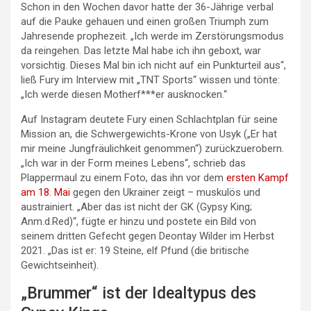
Schon in den Wochen davor hatte der 36-Jährige verbal
auf die Pauke gehauen und einen großen Triumph zum
Jahresende prophezeit. „Ich werde im Zerstörungsmodus
da reingehen. Das letzte Mal habe ich ihn geboxt, war
vorsichtig. Dieses Mal bin ich nicht auf ein Punkturteil aus“,
ließ Fury im Interview mit „TNT Sports“ wissen und tönte:
„Ich werde diesen Motherf***er ausknocken.“
Auf Instagram deutete Fury einen Schlachtplan für seine
Mission an, die Schwergewichts-Krone von Usyk („Er hat
mir meine Jungfräulichkeit genommen“) zurückzuerobern.
„Ich war in der Form meines Lebens“, schrieb das
Plappermaul zu einem Foto, das ihn vor dem
ersten Kampf
am 18. Mai
gegen den Ukrainer zeigt – muskulös und
austrainiert. „Aber das ist nicht der GK (Gypsy King;
Anm.d.Red)“, fügte er hinzu und postete ein Bild von
seinem dritten Gefecht gegen Deontay Wilder im Herbst
2021. „Das ist er: 19 Steine, elf Pfund (die britische
Gewichtseinheit).
„Brummer“ ist der Idealtypus des