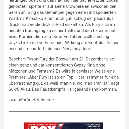
herumgeblödelt und das hat mich die Sache letzten Endes
gekostet“, spielte er auf seine Clownereien zwischen den
Seilen an. Ging das Gehampel gegen einen indisponierten
Wladimir Klitschko einst noch gut, schlug der pausenlos
Druck machende Usyk in Riad eiskalt zu. Als Fury sich im
neunten Durchgang zu sicher fühlte und den Ukrainer mit
einer Kombination zum Kopf vorführen wollte, schlug
Usyks Linke mit verheerender Wirkung am Kopf des Riesen
ein und erschütterte dessen Nervensystem.
Beschert Tyson Fury der Boxwelt am 21. Dezember also
einen ganz und gar konzentrierten Gypsy King ohne
Mätzchen und Tamtam? Es wäre in gewisser Weise eine
Premiere. „Aber Fury ist so ein Typ – der ist immer für eine
Überraschung gut, da weiß man nie, wo man dran ist“, sagt
Sükrü Aksu. Des Faustkampfs Heiligabend kann kommen.
Text: Martin Armbrüster