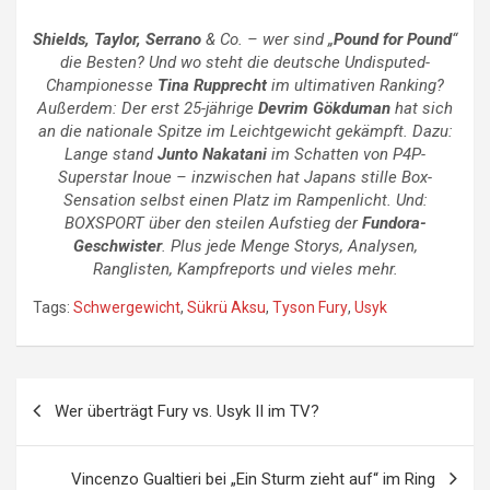
Shields, Taylor, Serrano
& Co. – wer sind „
Pound for Pound
“
die Besten? Und wo steht die deutsche Undisputed-
Championesse
Tina Rupprecht
im ultimativen Ranking?
Außerdem: Der erst 25-jährige
Devrim Gökduman
hat sich
an die nationale Spitze im Leichtgewicht gekämpft. Dazu:
Lange stand
Junto Nakatani
im Schatten von P4P-
Superstar Inoue – inzwischen hat Japans stille Box-
Sensation selbst einen Platz im Rampenlicht. Und:
BOXSPORT über den steilen Aufstieg der
Fundora-
Geschwister
. Plus jede Menge Storys, Analysen,
Ranglisten, Kampfreports und vieles mehr.
Tags:
Schwergewicht
,
Sükrü Aksu
,
Tyson Fury
,
Usyk
Beitragsnavigation
Wer überträgt Fury vs. Usyk II im TV?
Vincenzo Gualtieri bei „Ein Sturm zieht auf“ im Ring