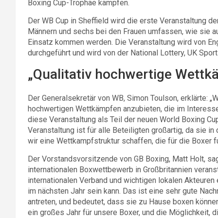
Boxing Cup-Trophäe kämpfen.
Der WB Cup in Sheffield wird die erste Veranstaltung d
Männern und sechs bei den Frauen umfassen, wie sie a
Einsatz kommen werden. Die Veranstaltung wird von En
durchgeführt und wird von der National Lottery, UK Sport
„Qualitativ hochwertige Wettk
Der Generalsekretär von WB, Simon Toulson, erklärte: „Wo
hochwertigen Wettkämpfen anzubieten, die im Interesse d
diese Veranstaltung als Teil der neuen World Boxing Cup
Veranstaltung ist für alle Beteiligten großartig, da sie i
wir eine Wettkampfstruktur schaffen, die für die Boxer 
Der Vorstandsvorsitzende von GB Boxing, Matt Holt, sagt
internationalen Boxwettbewerb in Großbritannien veranst
internationalen Verband und wichtigen lokalen Akteuren 
im nächsten Jahr sein kann. Das ist eine sehr gute Nach
antreten, und bedeutet, dass sie zu Hause boxen können
ein großes Jahr für unsere Boxer, und die Möglichkeit,