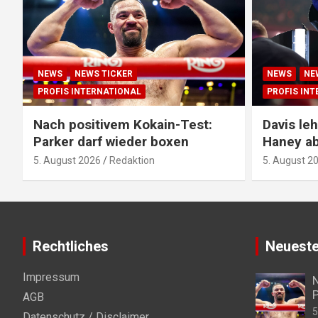
NEWS
NEWS TICKER
NEWS
NE
PROFIS INTERNATIONAL
PROFIS IN
Nach positivem Kokain-Test:
Davis l
Parker darf wieder boxen
Haney a
5. August 2026
Redaktion
5. August 2
Rechtliches
Neueste
Impressum
N
P
AGB
5
Datenschutz / Disclaimer