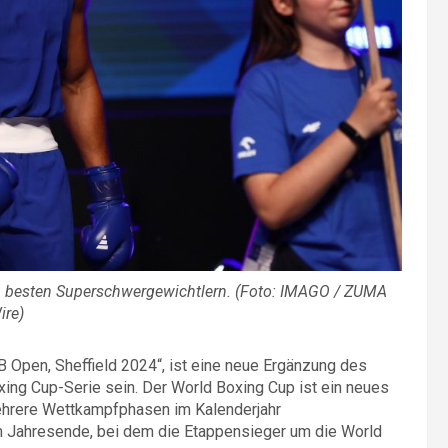
en besten Superschwergewichtlern. (Foto: IMAGO / ZUMA
ire)
 Open, Sheffield 2024“, ist eine neue Ergänzung des
xing Cup-Serie sein. Der World Boxing Cup ist ein neues
ehrere Wettkampfphasen im Kalenderjahr
am Jahresende, bei dem die Etappensieger um die World