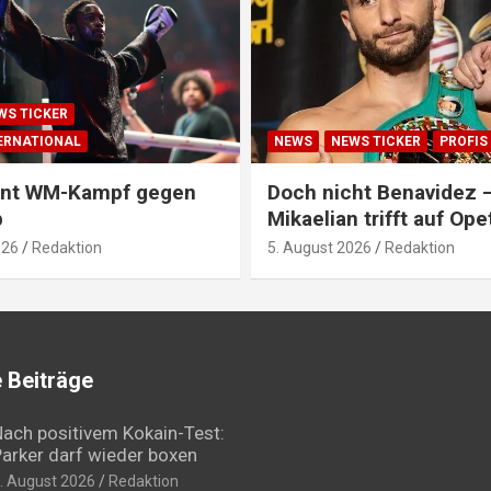
WS TICKER
TERNATIONAL
NEWS
NEWS TICKER
PROFIS
ehnt WM-Kampf gegen
Doch nicht Benavidez 
b
Mikaelian trifft auf Ope
026
Redaktion
5. August 2026
Redaktion
 Beiträge
ach positivem Kokain-Test:
arker darf wieder boxen
. August 2026
Redaktion