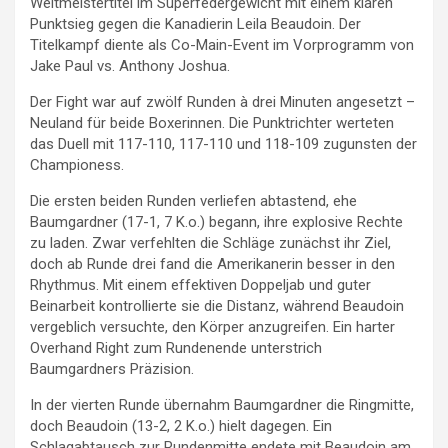
Weltmeistertitel im Superfedergewicht mit einem klaren
Punktsieg gegen die Kanadierin Leila Beaudoin. Der
Titelkampf diente als Co-Main-Event im Vorprogramm von
Jake Paul vs. Anthony Joshua.
Der Fight war auf zwölf Runden à drei Minuten angesetzt –
Neuland für beide Boxerinnen. Die Punktrichter werteten
das Duell mit 117-110, 117-110 und 118-109 zugunsten der
Championess.
Die ersten beiden Runden verliefen abtastend, ehe
Baumgardner (17-1, 7 K.o.) begann, ihre explosive Rechte
zu laden. Zwar verfehlten die Schläge zunächst ihr Ziel,
doch ab Runde drei fand die Amerikanerin besser in den
Rhythmus. Mit einem effektiven Doppeljab und guter
Beinarbeit kontrollierte sie die Distanz, während Beaudoin
vergeblich versuchte, den Körper anzugreifen. Ein harter
Overhand Right zum Rundenende unterstrich
Baumgardners Präzision.
In der vierten Runde übernahm Baumgardner die Ringmitte,
doch Beaudoin (13-2, 2 K.o.) hielt dagegen. Ein
Schlagabtausch zur Rundenmitte endete mit Beaudoin am