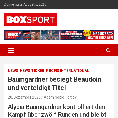
Skip
Donnerstag, August 6, 2026
to
content
EUROPAS GRÖSSTES BOX-MAGAZIN
BOXSPORT
NEWS
NEWS TICKER
PROFIS INTERNATIONAL
Baumgardner besiegt Beaudoin
und verteidigt Titel
20. Dezember 2025
Adam Noble-Forcey
Alycia Baumgardner kontrolliert den
Kampf über zwölf Runden und bleibt