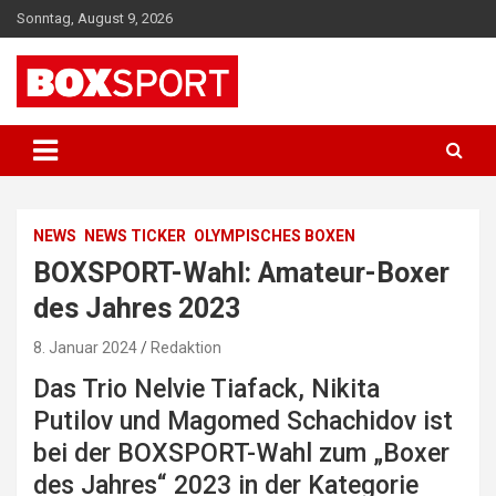
Skip
Sonntag, August 9, 2026
to
content
EUROPAS GRÖSSTES BOX-MAGAZIN
BOXSPORT
NEWS
NEWS TICKER
OLYMPISCHES BOXEN
BOXSPORT-Wahl: Amateur-Boxer
des Jahres 2023
8. Januar 2024
Redaktion
Das Trio Nelvie Tiafack, Nikita
Putilov und Magomed Schachidov ist
bei der BOXSPORT-Wahl zum „Boxer
des Jahres“ 2023 in der Kategorie