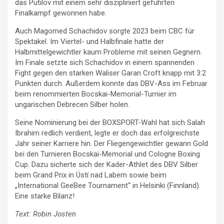
das Putilov mit einem sehr diszipliniert geführten
Finalkampf gewonnen habe.
Auch Magomed Schachidov sorgte 2023 beim CBC für
Spektakel. Im Viertel- und Halbfinale hatte der
Halbmittelgewichtler kaum Probleme mit seinen Gegnern.
Im Finale setzte sich Schachidov in einem spannenden
Fight gegen den starken Waliser Garan Croft knapp mit 3:2
Punkten durch. Außerdem konnte das DBV-Ass im Februar
beim renommierten Bocskai-Memorial-Turnier im
ungarischen Debrecen Silber holen.
Seine Nominierung bei der BOXSPORT-Wahl hat sich Salah
Ibrahim redlich verdient, legte er doch das erfolgreichste
Jahr seiner Karriere hin. Der Fliegengewichtler gewann Gold
bei den Turnieren Bocskai-Memorial und Cologne Boxing
Cup. Dazu sicherte sich der Kader-Athlet des DBV Silber
beim Grand Prix in Ústí nad Labem sowie beim
„International GeeBee Tournament“ in Helsinki (Finnland).
Eine starke Bilanz!
Text: Robin Josten