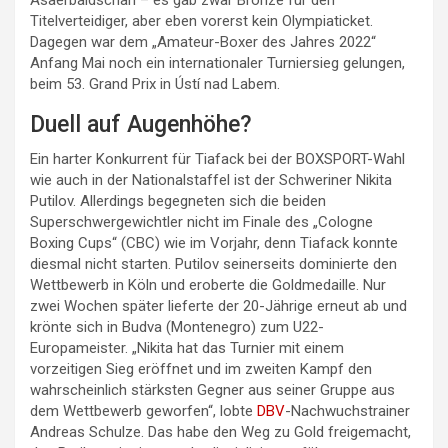
Asaerbaidschan – es gab zwar Bronze für den
Titelverteidiger, aber eben vorerst kein Olympiaticket.
Dagegen war dem „Amateur-Boxer des Jahres 2022“
Anfang Mai noch ein internationaler Turniersieg gelungen,
beim 53. Grand Prix in Ústí nad Labem.
Duell auf Augenhöhe?
Ein harter Konkurrent für Tiafack bei der BOXSPORT-Wahl
wie auch in der Nationalstaffel ist der Schweriner Nikita
Putilov. Allerdings begegneten sich die beiden
Superschwergewichtler nicht im Finale des „Cologne
Boxing Cups“ (CBC) wie im Vorjahr, denn Tiafack konnte
diesmal nicht starten. Putilov seinerseits dominierte den
Wettbewerb in Köln und eroberte die Goldmedaille. Nur
zwei Wochen später lieferte der 20-Jährige erneut ab und
krönte sich in Budva (Montenegro) zum U22-
Europameister. „Nikita hat das Turnier mit einem
vorzeitigen Sieg eröffnet und im zweiten Kampf den
wahrscheinlich stärksten Gegner aus seiner Gruppe aus
dem Wettbewerb geworfen“, lobte
DBV
-Nachwuchstrainer
Andreas Schulze. Das habe den Weg zu Gold freigemacht,