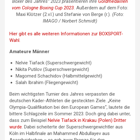
Boxer des Jahres” 2023 präsentieren ihre
Goldmedaillen
vom Cologne Boxing Cup 2023
.
Außerdem auf dem Foto:
Maxi Klötzer (2.v.l.) und Stefanie von Berge (r.)
. (Foto:
IMAGO / Norbert Schmidt)
Hier gibt es alle weiteren Informationen zur BOXSPORT-
Wahl.
Amateure Männer
Nelvie Tiafack (Superschwergewicht)
Nikita Putilov (Superschwergewicht)
Magomed Schachidov (Halbmittelgewicht)
Salah Ibrahim (Fliegengewicht)
Beim wichtigsten Turnier des Jahres verpassten die
deutschen Kader-Athleten die gesteckten Ziele. „Keine
Olympia-Qualifikation bei den European Games“, lautete die
bittere Schlagzeile im Sommer 2023. Doch ging dabei unter,
dass zum Beispiel
Nelvie Tiafack in Krakau (Polen) Dritter
wurde
. Dabei scheiterte der Superschwergewichtler aus
Köln im Halbfinale an Mahammed Abdullayev aus