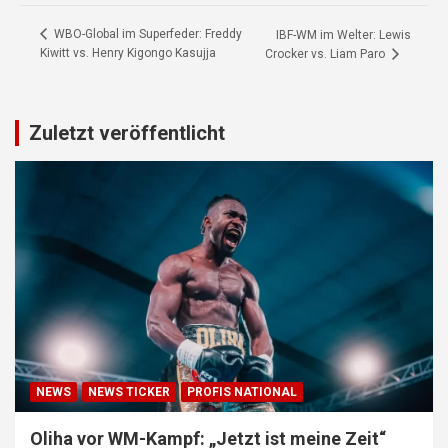
WBO-Global im Superfeder: Freddy
IBF-WM im Welter: Lewis
Kiwitt vs. Henry Kigongo Kasujja
Crocker vs. Liam Paro
Zuletzt veröffentlicht
NEWS
NEWS TICKER
PROFIS NATIONAL
Oliha vor WM-Kampf: „Jetzt ist meine Zeit“