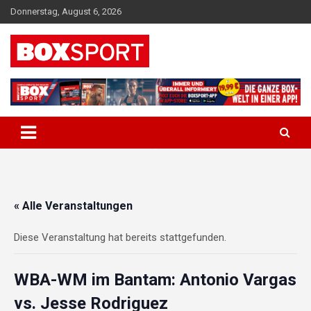
Skip
Donnerstag, August 6, 2026
to
content
EUROPAS GRÖSSTES BOX-MAGAZIN
BOXSPORT
« Alle Veranstaltungen
Diese Veranstaltung hat bereits stattgefunden.
WBA-WM im Bantam: Antonio Vargas
vs. Jesse Rodriguez