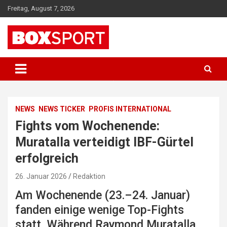
Skip
Freitag, August 7, 2026
to
content
EUROPAS GRÖSSTES BOX-MAGAZIN
BOXSPORT
NEWS
NEWS TICKER
PROFIS INTERNATIONAL
Fights vom Wochenende:
Muratalla verteidigt IBF-Gürtel
erfolgreich
26. Januar 2026
Redaktion
Am Wochenende (23.–24. Januar)
fanden einige wenige Top-Fights
statt. Während Raymond Muratalla