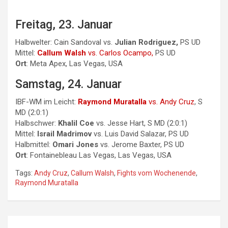
Freitag, 23. Januar
Halbwelter: Cain Sandoval vs.
Julian Rodriguez,
PS UD
Mittel:
Callum Walsh
vs. Carlos Ocampo,
PS UD
Ort
: Meta Apex, Las Vegas, USA
Samstag, 24. Januar
IBF-WM im Leicht:
Raymond Muratalla
vs. Andy Cruz
, S
MD (2:0:1)
Halbschwer:
Khalil Coe
vs. Jesse Hart, S MD (2:0:1)
Mittel:
Israil Madrimov
vs. Luis David Salazar, PS UD
Halbmittel:
Omari Jones
vs. Jerome Baxter, PS UD
Ort
: Fontainebleau Las Vegas, Las Vegas, USA
Tags:
Andy Cruz
,
Callum Walsh
,
Fights vom Wochenende
,
Raymond Muratalla
Beitragsnavigation