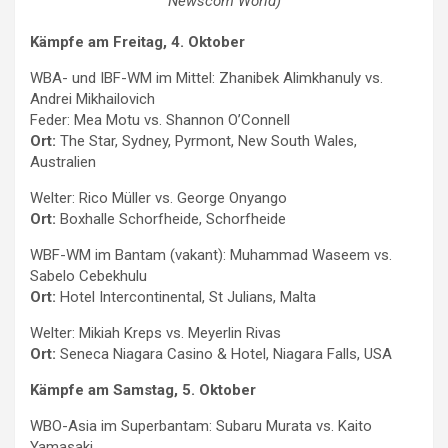
Newscom World)
Kämpfe am Freitag, 4. Oktober
WBA- und IBF-WM im Mittel: Zhanibek Alimkhanuly vs.
Andrei Mikhailovich
Feder: Mea Motu vs. Shannon O’Connell
Ort:
The Star, Sydney, Pyrmont, New South Wales,
Australien
Welter: Rico Müller vs. George Onyango
Ort:
Boxhalle Schorfheide, Schorfheide
WBF-WM im Bantam (vakant): Muhammad Waseem vs.
Sabelo Cebekhulu
Ort:
Hotel Intercontinental, St Julians, Malta
Welter: Mikiah Kreps vs. Meyerlin Rivas
Ort:
Seneca Niagara Casino & Hotel, Niagara Falls, USA
Kämpfe am Samstag, 5. Oktober
WBO-Asia im Superbantam: Subaru Murata vs. Kaito
Yamasaki