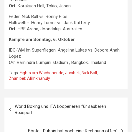
Ort:
Korakuen Hall, Tokio, Japan
Feder: Nick Ball vs. Ronny Rios
Halbwelter: Henry Turner vs. Jack Rafferty
Ort:
HBF Arena, Joondalup, Australien
Kämpfe am Sonntag, 6. Oktober
IBO-WM im Superfliegen: Angelina Lukas vs. Debora Anahi
Lopez
Ort
: Ramindra Lumpini stadium , Bangkok, Thailand
Tags:
Fights am Wochenende
,
Janibek
,
Nick Ball
,
Zhanibek Alimkhanuly
Beitragsnavigation
World Boxing und ITA kooperieren für sauberen
Boxsport
Bönte: „Dubois hat noch eine Rechnung offen“