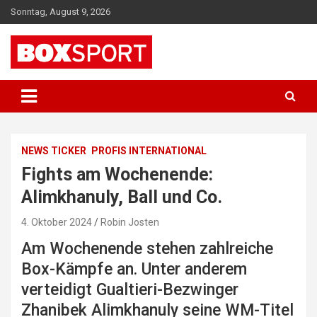
Skip
Sonntag, August 9, 2026
to
content
EUROPAS GRÖSSTES BOX-MAGAZIN
BOXSPORT
NEWS TICKER
PROFIS INTERNATIONAL
Fights am Wochenende:
Alimkhanuly, Ball und Co.
4. Oktober 2024
Robin Josten
Am Wochenende stehen zahlreiche
Box-Kämpfe an. Unter anderem
verteidigt Gualtieri-Bezwinger
Zhanibek Alimkhanuly seine WM-Titel