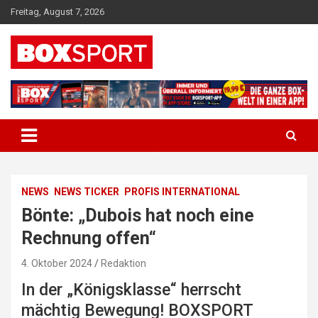
Skip
Freitag, August 7, 2026
to
content
EUROPAS GRÖSSTES BOX-MAGAZIN
BOXSPORT
NEWS
NEWS TICKER
PROFIS INTERNATIONAL
Bönte: „Dubois hat noch eine
Rechnung offen“
4. Oktober 2024
Redaktion
In der „Königsklasse“ herrscht
mächtig Bewegung! BOXSPORT