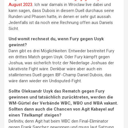
August 2023.
Ich war damals in Wroclaw live dabei und
kann sagen, dass Dubois in diesem Duell durchaus seine
Runden und Phasen hatte, in denen er sehr gut aussah.
Jedenfalls ist da noch eine Rechnung offen aus Daniels
Sicht.
Und womit rechnest du, wenn Fury gegen Usyk
gewinnt?
Dann gibt es drei Möglichkeiten: Entweder bestreitet Fury
ein drittes Match gegen Usyk. Oder Fury kämpft gegen
Joshua, was sicherlich trotz der Niederlage Joshuas der
lukrativste Fight wäre. Denkbar wäre aber auch ein
stallinternes Duell gegen IBF-Champ Daniel Dubois, das
wäre dann wieder ein Undisputed-Fight.
Sollte Oleksandr Usyk das Rematch gegen Fury
gewinnen und tatsächlich zurücktreten, werden die
WM-Gürtel der Verbände WBC, WBO und WBA vakant.
Sollten dann auch die Chancen von Agit Kabayel auf
einen Titelkampf steigen?
Definitiv, denn Agit hat beim WBC den Final-Eliminator
gegen Frank Sanchez gewonnen und muss laut Satzung