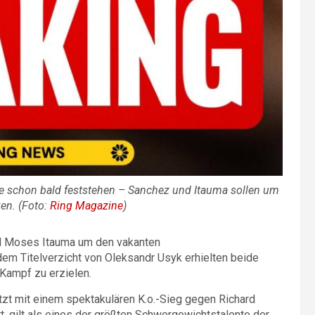
e schon bald feststehen – Sanchez und Itauma sollen um
en. (Foto:
Ring Magazine
)
und Moses Itauma um den vakanten
em Titelverzicht von Oleksandr Usyk erhielten beide
 Kampf zu erzielen.
tzt mit einem spektakulären K.o.-Sieg gegen Richard
rt, gilt als eines der größten Schwergewichtstalente der