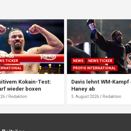
WS TICKER
NEWS
NEWS TICKER
TERNATIONAL
PROFIS INTERNATIONAL
itivem Kokain-Test:
Davis lehnt WM-Kampf
arf wieder boxen
Haney ab
026
Redaktion
5. August 2026
Redaktion