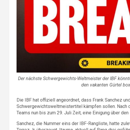
Der nächste Schwergewichts-Weltmeister der IBF könnt
den vakanten Gürtel box
Die IBF hat offiziell angeordnet, dass Frank Sanchez 
Schwergewichtsweltmeistertitel kämpfen sollen. Nach d
Teams nun bis zum 29. Juli Zeit, eine Einigung über den
Sanchez, die Nummer eins der IBF-Rangliste, hatte zule
Torrez Jr. überzeugt. Itauma, aktuell auf Rang drei gefüh