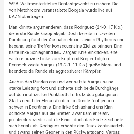
WBA-Weltmeistertitel im Bantantgewicht zu sichern. Die
von Matchroom veranstaltete Boxgala wurde live auf
DAZN übertragen.
Man könnte argumentieren, dass Rodriguez (24-0, 17 K.o.)
die erste Runde knapp abgab. Doch bereits im zweiten
Durchgang fand der Ausnahmeboxer seinen Rhythmus und
begann, seine Treffer konsequent ins Ziel zu bringen. Eine
harte linke Schlaghand ließ Vargas’ Knie einknicken, ehe
weitere präzise Linke zum Kopf und Körper folgten.
Dennoch zeigte Vargas (19-2-1, 11 K.o.) große Moral und
beendete die Runde als aggressiverer Kämpfer.
Auch in den Runden drei und vier setzte Vargas seine
starke Leistung fort und sicherte sich beide Durchgänge
auf den inoffiziellen Punktzetteln. Trotz des gelungenen
Starts geriet der Herausforderer in Runde fünf jedoch
schwer in Bedrängnis. Eine linke Schlaghand ans Kinn
schickte Vargas auf die Bretter. Zwar kam er relativ
problemlos wieder auf die Beine, doch das Ende zeichnete
sich bereits ab. Rodriguez erhöhte den Druck kontinuierlich
und zwang seinen Gegner in den Rückwärtsgang. Vargas