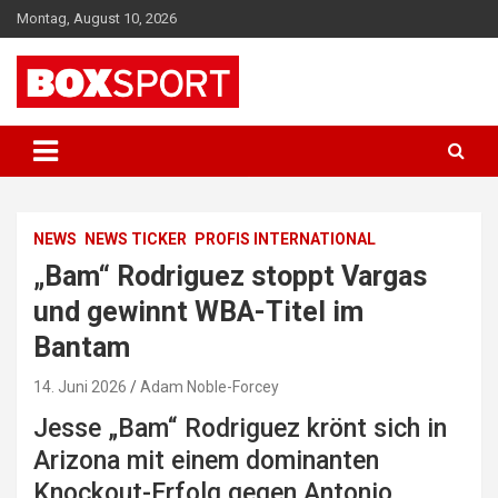
Skip
Montag, August 10, 2026
to
content
EUROPAS GRÖSSTES BOX-MAGAZIN
BOXSPORT
NEWS
NEWS TICKER
PROFIS INTERNATIONAL
„Bam“ Rodriguez stoppt Vargas
und gewinnt WBA-Titel im
Bantam
14. Juni 2026
Adam Noble-Forcey
Jesse „Bam“ Rodriguez krönt sich in
Arizona mit einem dominanten
Knockout-Erfolg gegen Antonio