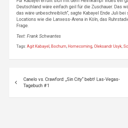
Für Kabayel erfüllt sich mit dem Heimkampf indes ein g
Deutschland wäre einfach geil für die Zuschauer. Das wä
das wäre unbeschreiblich“, sagte Kabayel Ende Juli bei
Locations wie die Lanxess-Arena in Köln, das Ruhrstad
Frage.
Text: Frank Schwantes
Tags:
Agit Kabayel
,
Bochum
,
Homecoming
,
Oleksandr Usyk
,
Sc
Beitragsnavigation
Canelo vs. Crawford: „Sin City“ bebt! Las-Vegas-
Tagebuch #1