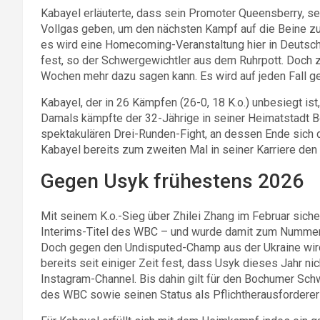
Kabayel erläuterte, dass sein Promoter Queensberry, se
Vollgas geben, um den nächsten Kampf auf die Beine zu s
es wird eine Homecoming-Veranstaltung hier in Deutschl
fest, so der Schwergewichtler aus dem Ruhrpott. Doch zum
Wochen mehr dazu sagen kann. Es wird auf jeden Fall gei
Kabayel, der in 26 Kämpfen (26-0, 18 K.o.) unbesiegt ist
Damals kämpfte der 32-Jährige in seiner Heimatstadt 
spektakulären Drei-Runden-Fight, an dessen Ende sich d
Kabayel bereits zum zweiten Mal in seiner Karriere de
Gegen Usyk frühestens 2026
Mit seinem K.o.-Sieg über Zhilei Zhang im Februar sich
Interims-Titel des WBC – und wurde damit zum Nummer
Doch gegen den Undisputed-Champ aus der Ukraine wir
bereits seit einiger Zeit fest, dass Usyk dieses Jahr ni
Instagram-Channel. Bis dahin gilt für den Bochumer Schw
des WBC sowie seinen Status als Pflichtherausforderer