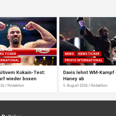
WS TICKER
NEWS
NEWS TICKER
TERNATIONAL
PROFIS INTERNATIONAL
itivem Kokain-Test:
Davis lehnt WM-Kampf
arf wieder boxen
Haney ab
026
Redaktion
5. August 2026
Redaktion