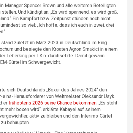
in Manager Spencer Brown und alle weiteren Beteiligten
tellen. Und kündigt an: „Es wird spannend, es wird groß,
and.“ Ein Kampfort bzw. Zeitpunkt stünden noch nicht
indest so viel: „Ich hoffe, dass ich euch in zwei, drei
l.“
, stand zuletzt im März 2023 in Deutschland im Ring.
Bochum und besiegte den Kroaten Agron Smakici in einem
er Leberking per T.K.o. durchsetzte. Damit gewann
n EM-Gürtel im Schwergewicht.
erte sich Deutschlands „Boxer des Jahres 2024“ den
-eins-Herausforderer von Weltmeister Oleksandr Usyk.
d er
frühestens 2026 seine Chance bekommen
. „Es steht
cht mehr boxen wird“, erklärte Kabayel auf seinem
ergewichtler, aktiv zu bleiben und den Interims-Gürtel
 zu behaupten.