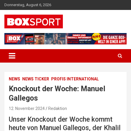
Skip
Donnerstag, August 6, 2026
to
content
EUROPAS GRÖSSTES BOX-MAGAZIN
BOXSPORT
NEWS
NEWS TICKER
PROFIS INTERNATIONAL
Knockout der Woche: Manuel
Gallegos
12. November 2024
Redaktion
Unser Knockout der Woche kommt
heute von Manuel Gallegos, der Khalil