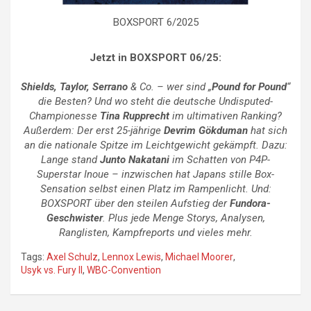
BOXSPORT 6/2025
Jetzt in BOXSPORT 06/25:
Shields, Taylor, Serrano
& Co. – wer sind „
Pound for Pound
“
die Besten? Und wo steht die deutsche Undisputed-
Championesse
Tina Rupprecht
im ultimativen Ranking?
Außerdem: Der erst 25-jährige
Devrim Gökduman
hat sich
an die nationale Spitze im Leichtgewicht gekämpft. Dazu:
Lange stand
Junto Nakatani
im Schatten von P4P-
Superstar Inoue – inzwischen hat Japans stille Box-
Sensation selbst einen Platz im Rampenlicht. Und:
BOXSPORT über den steilen Aufstieg der
Fundora-
Geschwister
. Plus jede Menge Storys, Analysen,
Ranglisten, Kampfreports und vieles mehr.
Tags:
Axel Schulz
,
Lennox Lewis
,
Michael Moorer
,
Usyk vs. Fury II
,
WBC-Convention