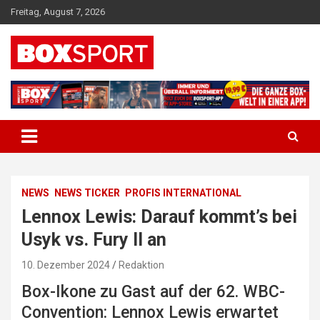
Skip
Freitag, August 7, 2026
to
content
EUROPAS GRÖSSTES BOX-MAGAZIN
BOXSPORT
NEWS
NEWS TICKER
PROFIS INTERNATIONAL
Lennox Lewis: Darauf kommt’s bei
Usyk vs. Fury II an
10. Dezember 2024
Redaktion
Box-Ikone zu Gast auf der 62. WBC-
Convention: Lennox Lewis erwartet