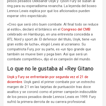
pesos pesados Oleksandr Usyk y Tyson Fury se suban al
ring para su esperadísima revancha. La leyenda del boxeo
Lennox Lewis explica por qué los aficionados pueden
esperar otro espectáculo.
«Creo que será otro buen combate. Al final todo se reduce
al estilo», declaró el británico en el
Congreso del CMB
celebrado en Hamburgo, en una entrevista concedida a
RTL Nord
y
sport.de
. El defensor del título, Usyk, tiene «un
gran estilo de lucha», elogió Lewis al ucraniano. Su
compatriota Fury, por su parte, es «un tipo grande que
también se mueve bien y pega bien. Así que será un
combate competitivo», dijo el ex campeón del mundo.
Lo que no le gustaba al «Rey Gitano
Usyk y Fury se enfrentarán por segunda vez el 21 de
diciembre
. Usyk ganó el primer combate por un estrecho
margen de 2:1 en las tarjetas de puntuación tras doce
asaltos y se coronó como el primer campeón indiscutible
de los pesos pesados desde Lennox Lewis en 1999. Fury
sufrió la primera derrota de su carrera profesional.