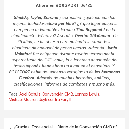
Ahora en BOXSPORT 06/25:
Shields, Taylor, Serrano
y compañía: ¿quiénes son los
mejores luchadores
libra por libra
? ¿Y qué lugar ocupa la
campeona indiscutible alemana
Tina Rupprecht
en la
clasificación definitiva? Además:
Devrim Gökduman
, de
25 años, se ha abierto camino hasta la cima de la
clasificación nacional de pesos ligeros. Además:
Junto
Nakatani
fue eclipsado durante mucho tiempo por la
superestrella del P4P Inoue; la silenciosa sensación del
boxeo japonés tiene ahora un lugar en el candelero. Y:
BOXSPORT habla del ascenso vertiginoso de
los hermanos
Fundora
. Además de muchas historias, análisis,
clasificaciones, informes de combates y mucho más.
Tags:
Axel Schulz
,
Convención CMB
,
Lennox Lewis
,
Michael Moorer
,
Usyk contra Fury II
Navegación
¡Gracias, Excelencia! – Diario de la Convención CMB nº