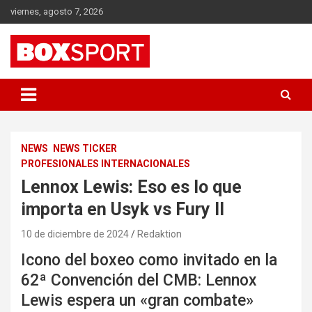
Skip
viernes, agosto 7, 2026
to
content
EUROPAS GRÖSSTES BOX-MAGAZIN
BOXSPORT
NEWS
NEWS TICKER
PROFESIONALES INTERNACIONALES
Lennox Lewis: Eso es lo que
importa en Usyk vs Fury II
10 de diciembre de 2024
Redaktion
Icono del boxeo como invitado en la
62ª Convención del CMB: Lennox
Lewis espera un «gran combate»