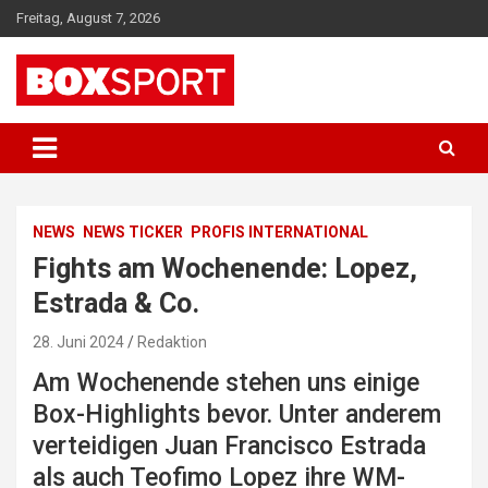
Skip
Freitag, August 7, 2026
to
content
EUROPAS GRÖSSTES BOX-MAGAZIN
BOXSPORT
NEWS
NEWS TICKER
PROFIS INTERNATIONAL
Fights am Wochenende: Lopez,
Estrada & Co.
28. Juni 2024
Redaktion
Am Wochenende stehen uns einige
Box-Highlights bevor. Unter anderem
verteidigen Juan Francisco Estrada
als auch Teofimo Lopez ihre WM-