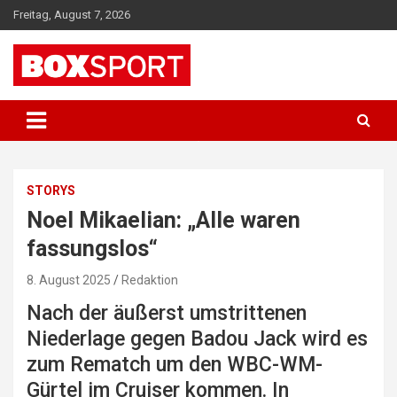
Skip
Freitag, August 7, 2026
to
content
EUROPAS GRÖSSTES BOX-MAGAZIN
BOXSPORT
STORYS
Noel Mikaelian: „Alle waren
fassungslos“
8. August 2025
Redaktion
Nach der äußerst umstrittenen
Niederlage gegen Badou Jack wird es
zum Rematch um den WBC-WM-
Gürtel im Cruiser kommen. In