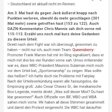
– Deutschland ist aktuell nicht im Rennen.
Am 3. Mai hast du gegen Jack äußerst knapp nach
Punkten verloren, obwohl du mehr geschlagen (301
Mal mehr) sowie getroffen hast (153 zu 122). Auch
DAZN-Kommentator Chris Mannix sah dich vorne mit
115-113. Erzähl uns noch mal kurz deine Gedanken
zu diesem Urteil.
Direkt nach dem Fight war ich überzeugt, gewonnen zu
haben – nicht nur ich, auch mein Team.
Queensberry
-
Promoter Frank Warren hat mir im Ring signalisiert, dass er
mich mit drei bis vier Runden vorne sah. Umso irritierender
war es, dass WBC-Präsident Mauricio Sulaiman mich noch
vor dem Urteil bat, „Sportsmanship“ zu zeigen. Was sollte
das heißen? Ich hatte doch nie Probleme mit Fairplay.
Nach der Urteilsverkündung waren alle fassungslos, die
Empörung groß: Julio Cesar Chavez Sr., die mexikanische
Box-Legende, meinte direkt: „Was soll dieser Mist? Du hast
klar gewonnen!“ Auch Offizielle von IBF, WBO und WBA
sahen mich vorne. Wir haben all diese Stimmen gesammelt
und damit den Protest eingereicht. Die WBC hat daraufhin