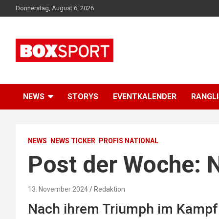
Skip
Donnerstag, August 6, 2026
to
content
EUROPAS GRÖSSTES BOX-MAGAZIN
BOXSPORT
NEWS
STORYS
EVENTKALENDER
RANGL
NEWS
NEWS TICKER
PROFIS NATIONAL
Post der Woche: 
13. November 2024
Redaktion
Nach ihrem Triumph im Kampf 