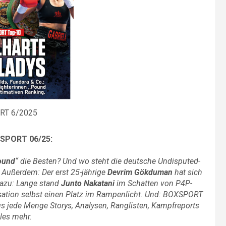
RT 6/2025
XSPORT 06/25:
ound
“ die Besten? Und wo steht die deutsche Undisputed-
 Außerdem: Der erst 25-jährige
Devrim Gökduman
hat sich
Dazu: Lange stand
Junto Nakatani
im Schatten von P4P-
nsation selbst einen Platz im Rampenlicht. Und: BOXSPORT
us jede Menge Storys, Analysen, Ranglisten, Kampfreports
les mehr.