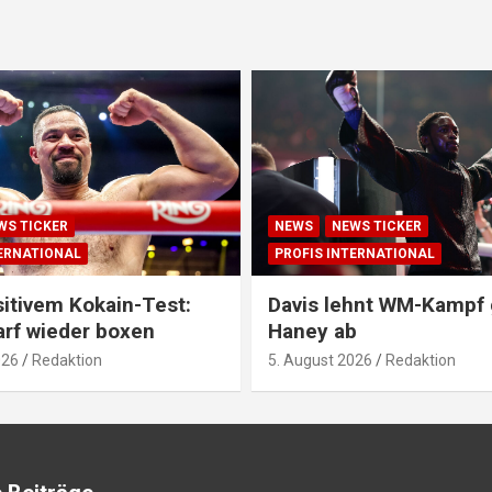
WS TICKER
NEWS
NEWS TICKER
TERNATIONAL
PROFIS INTERNATIONAL
itivem Kokain-Test:
Davis lehnt WM-Kampf
arf wieder boxen
Haney ab
026
Redaktion
5. August 2026
Redaktion