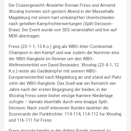
Die Cruisergewicht-Anwärter Roman Fress und Armend
Xhoxhaj trennten sich gestern Abend in der Messehalle
Magdeburg mit einem hart umkämpften Unentschieden
nach geteilten Kampfrichterwertungen (Split-Decision-
Draw). Der Event wurde von SES veranstaltet und live auf
MDR übertragen.
Fress (23-1-1, 13 K.o.) ging als WBO-Inter-Continental-
Champion in den Kampf und war zudem die Nummer eins
der WBO-Rangliste im Rennen um den WBO-
Weltmeistertitel von David Benavidez. Xhoxhaj (23-4-1, 12
K.o.) reiste als Gastkämpfer mit seinem WBO-
Europameistertitel nach Magdeburg an und stand auf Platz
zehn der WBO-Rangliste. Das Duell war ein Rematch vier
Jahre nach der ersten Begegnung der beiden, in der
Xhoxhaj Fress seine bisher einzige Karriere-Niederlage
zufügte – damals ebenfalls durch eine knappe Split-
Decision. Nach zwölf intensiven Runden lauteten die
Scorecards der Punktrichter: 114-114, 114-112 für Xhoxhaj
und 116-111 für Fress.
Fress musste bereits in der dritten Runde zweimal zu