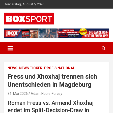
Skip
Donnerstag, August 6, 2026
to
content
EUROPAS GRÖSSTES BOX-MAGAZIN
BOXSPORT
NEWS
NEWS TICKER
PROFIS NATIONAL
Fress und Xhoxhaj trennen sich
Unentschieden in Magdeburg
31. Mai 2026
Adam Noble-Forcey
Roman Fress vs. Armend Xhoxhaj
endet im Split-Decision-Draw in