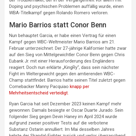
der Troublemaker, der in der Vergangenheit vor allem mit
Doping und psychischen Problemen auffällig wurde, einen
WBA-Titelkampf gegen Rolando Romero verloren.
Mario Barrios statt Conor Benn
Nun behauptet Garcia, er habe einen Vertrag für einen
Kampf gegen WBC-Weltmeister Mario Barrios am 21.
Februar unterzeichnet. Der 27-jährige Kalifornier hatte zwar
auf den Sieg von Mittelgewichtler Conor Benn gegen Chris
Eubank Jr. mit einer Herausforderung des Engländers
reagiert. Doch nun erklärte „KingRy“, dass sein nächster
Fight im Weltergewicht gegen den amtierenden WBC-
Champ stattfindet. Barrios hatte seinen Titel zuletzt gegen
Comebacker Manny Pacquiao
knapp per
Mehrheitsentscheid verteidigt.
Ryan Garcia hat seit Dezember 2023 keinen Kampf mehr
gewonnen. Damals besiegte er Oscar Duarte Jurado. Sein
folgender Sieg gegen Devin Haney im April 2024 wurde
aufgrund zweier positiver Tests auf die verbotene
Substanz Ostarin annulliert. Im Mai desselben Jahres
kehrte der Skandal-Fighter zurück und verlor überraschend