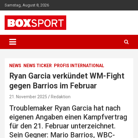
Skip
Samstag, August 8, 2026
to
content
EUROPAS GRÖSSTES BOX-MAGAZIN
BOXSPORT
NEWS
NEWS TICKER
PROFIS INTERNATIONAL
Ryan Garcia verkündet WM-Fight
gegen Barrios im Februar
21. November 2025
Redaktion
Troublemaker Ryan Garcia hat nach
eigenen Angaben einen Kampfvertrag
für den 21. Februar unterzeichnet.
Sein Gegner: Mario Barrios, WBC-