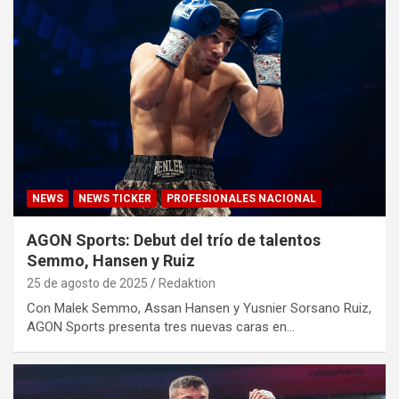
NEWS
NEWS TICKER
PROFESIONALES NACIONAL
AGON Sports: Debut del trío de talentos
Semmo, Hansen y Ruiz
25 de agosto de 2025
Redaktion
Con Malek Semmo, Assan Hansen y Yusnier Sorsano Ruiz,
AGON Sports presenta tres nuevas caras en…