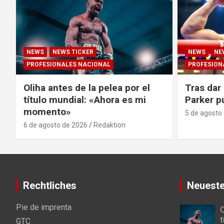
NEWS
NEWS TICKER
NEWS
NE
PROFESIONALES NACIONAL
PROFESION
Oliha antes de la pelea por el
Tras dar 
título mundial: «Ahora es mi
Parker p
momento»
5 de agosto
6 de agosto de 2026
Redaktion
Rechtliches
Neueste
Pie de imprenta
O
t
GTC