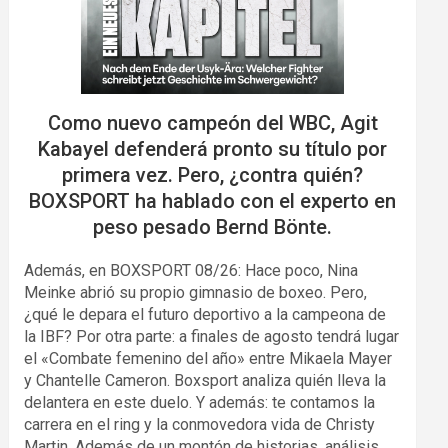
Como nuevo campeón del WBC, Agit
Kabayel defenderá pronto su título por
primera vez. Pero, ¿contra quién?
BOXSPORT ha hablado con el experto en
peso pesado Bernd Bönte.
Además, en BOXSPORT 08/26: Hace poco, Nina
Meinke abrió su propio gimnasio de boxeo. Pero,
¿qué le depara el futuro deportivo a la campeona de
la IBF? Por otra parte: a finales de agosto tendrá lugar
el «Combate femenino del año» entre Mikaela Mayer
y Chantelle Cameron. Boxsport analiza quién lleva la
delantera en este duelo. Y además: te contamos la
carrera en el ring y la conmovedora vida de Christy
Martin. Además de un montón de historias, análisis,