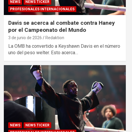
NEWS
NEWS TICKER
PROFESIONALES INTERNACIONALES
Davis se acerca al combate contra Haney
por el Campeonato del Mundo
3 de junio de 2026
Redaktion
La OMB ha convertido a Keyshawn Davis en el número
uno del peso welter. Esto acerca…
NEWS
NEWS TICKER