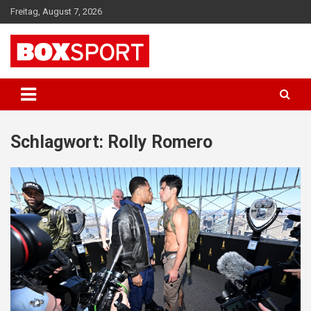
Skip
Freitag, August 7, 2026
to
content
EUROPAS GRÖSSTES BOX-MAGAZIN
BOXSPORT
Schlagwort:
Rolly Romero