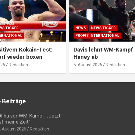
WS TICKER
NEWS
NEWS TICKER
TERNATIONAL
PROFIS INTERNATIONAL
itivem Kokain-Test:
Davis lehnt WM-Kampf
arf wieder boxen
Haney ab
026
Redaktion
5. August 2026
Redaktion
 Beiträge
liha vor WM-Kampf: „Jetzt
st meine Zeit“
. August 2026
Redaktion