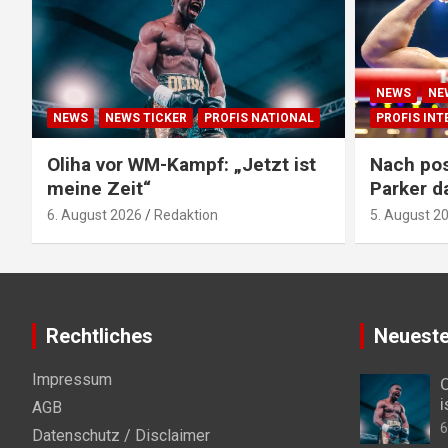
NEWS
NE
NEWS
NEWS TICKER
PROFIS NATIONAL
PROFIS IN
Oliha vor WM-Kampf: „Jetzt ist
Nach pos
meine Zeit“
Parker d
6. August 2026
Redaktion
5. August 2
Rechtliches
Neueste
Impressum
O
i
AGB
6
Datenschutz / Disclaimer