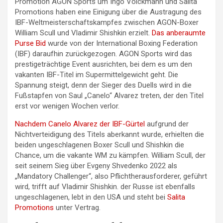
Promotion AGON Sports um Ingo Volckmann und Salita
Promotions haben eine Einigung über die Austragung des
IBF-Weltmeisterschaftskampfes zwischen AGON-Boxer
William Scull und Vladimir Shishkin erzielt.
Das anberaumte
Purse Bid
wurde von der International Boxing Federation
(IBF) daraufhin zurückgezogen. AGON Sports wird das
prestigeträchtige Event ausrichten, bei dem es um den
vakanten IBF-Titel im Supermittelgewicht geht. Die
Spannung steigt, denn der Sieger des Duells wird in die
Fußstapfen von Saul „Canelo“ Alvarez treten, der den Titel
erst vor wenigen Wochen verlor.
Nachdem Canelo Alvarez der IBF-Gürtel
aufgrund der
Nichtverteidigung des Titels aberkannt wurde, erhielten die
beiden ungeschlagenen Boxer Scull und Shishkin die
Chance, um die vakante WM zu kämpfen. William Scull, der
seit seinem Sieg über Evgeny Shvedenko 2022 als
„Mandatory Challenger“, also Pflichtherausforderer, geführt
wird, trifft auf Vladimir Shishkin. der Russe ist ebenfalls
ungeschlagenen, lebt in den USA und steht bei
Salita
Promotions
unter Vertrag.