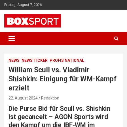
Skip
Freitag, August 7, 2026
to
content
EUROPAS GRÖSSTES BOX-MAGAZIN
BOXSPORT
NEWS
NEWS TICKER
PROFIS NATIONAL
William Scull vs. Vladimir
Shishkin: Einigung für WM-Kampf
erzielt
22. August 2024
Redaktion
Die Purse Bid für Scull vs. Shishkin
ist gecancelt – AGON Sports wird
den Kampf
um die IBF-WM
im