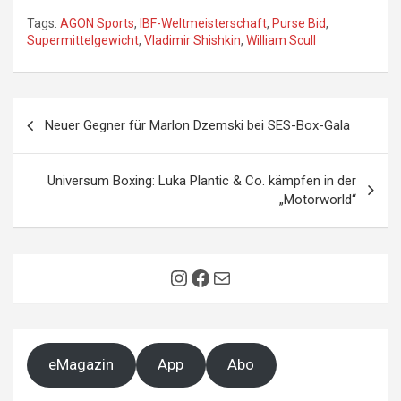
Tags:
AGON Sports
,
IBF-Weltmeisterschaft
,
Purse Bid
,
Supermittelgewicht
,
Vladimir Shishkin
,
William Scull
Beitragsnavigation
Neuer Gegner für Marlon Dzemski bei SES-Box-Gala
Universum Boxing: Luka Plantic & Co. kämpfen in der
„Motorworld“
Instagram
Facebook
E-Mail
eMagazin
App
Abo