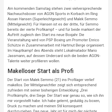
Am kommenden Samstag stehen zwei vielversprechende
Nachwuchsboxer von AGON Sports in Korbach im Ring:
Assan Hansen (Superleichtgewicht) und Malek Semmo
(Mittelgewicht). Für Hansen ist es der dritte, für Semmo
bereits der vierte Profikampf – und für beide markiert der
Auftritt zugleich den Start ins neue Boxjahr. Die
Veranstaltung wird von PSP Boxing um Promoter Enrico
Schütze in Zusammenarbeit mit Hartmut Berge organisiert.
Im Hauptkampf des Abends steht Lokalmatador Mario
Jassmann, auf dessen Undercard sich die beiden AGON-
Talente weiter profilieren wollen.
Makelloser Start als Profi
Der Start von Malek Semmo (21) ins Profilager verlief
makellos. Der Mittelgewichtler zeigt sich entsprechend
zufrieden mit seiner bisherigen Entwicklung: „Drei
Profikämpfe, drei Siege. Der Start war genau so, wie ich ihn
mir vorgestellt habe. Ich habe gelernt, geduldig zu boxen,
Druck zu machen und meinen Stil konsequent
durchzuziehen. Das neue Jahr ist für mich der nächste