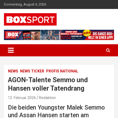
Skip
Donnerstag, August 6, 2026
to
content
EUROPAS GRÖSSTES BOX-MAGAZIN
BOXSPORT
NEWS
NEWS TICKER
PROFIS NATIONAL
AGON-Talente Semmo und
Hansen voller Tatendrang
12. Februar 2026
Redaktion
Die beiden Youngster Malek Semmo
und Assan Hansen starten am