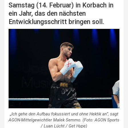
Samstag (14. Februar) in Korbach in
ein Jahr, das den nächsten
Entwicklungsschritt bringen soll.
„Ich gehe den Aufbau fokussiert und ohne Hektik an“, sagt
AGON-Mittelgewichtler Malek Semmo. (Foto: AGON Sports
/ Luan Lücht / Get Hype)