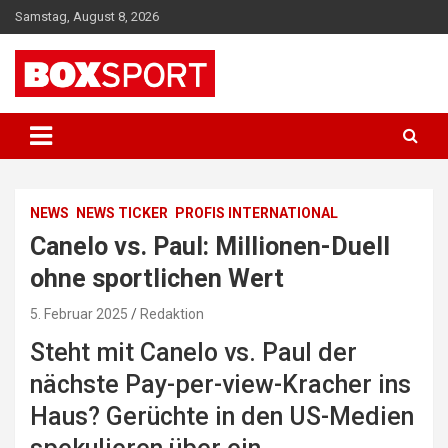
Skip
Samstag, August 8, 2026
to
content
EUROPAS GRÖSSTES BOX-MAGAZIN
BOXSPORT
NEWS
NEWS TICKER
PROFIS INTERNATIONAL
Canelo vs. Paul: Millionen-Duell
ohne sportlichen Wert
5. Februar 2025
Redaktion
Steht mit Canelo vs. Paul der
nächste Pay-per-view-Kracher ins
Haus? Gerüchte in den US-Medien