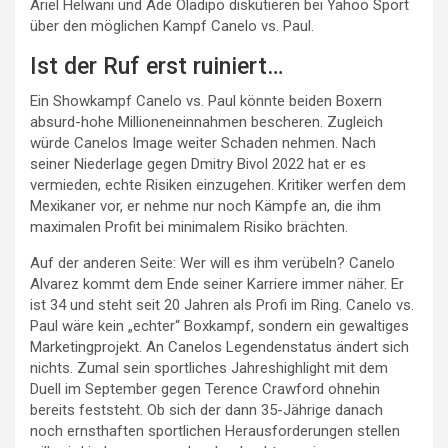
Ariel Helwani und Ade Oladipo diskutieren bei Yahoo Sport
über den möglichen Kampf Canelo vs. Paul.
Ist der Ruf erst ruiniert…
Ein Showkampf Canelo vs. Paul könnte beiden Boxern
absurd-hohe Millioneneinnahmen bescheren. Zugleich
würde Canelos Image weiter Schaden nehmen. Nach
seiner Niederlage gegen Dmitry Bivol 2022 hat er es
vermieden, echte Risiken einzugehen. Kritiker werfen dem
Mexikaner vor, er nehme nur noch Kämpfe an, die ihm
maximalen Profit bei minimalem Risiko brächten.
Auf der anderen Seite: Wer will es ihm verübeln? Canelo
Alvarez kommt dem Ende seiner Karriere immer näher. Er
ist 34 und steht seit 20 Jahren als Profi im Ring. Canelo vs.
Paul wäre kein „echter“ Boxkampf, sondern ein gewaltiges
Marketingprojekt. An Canelos Legendenstatus ändert sich
nichts. Zumal sein sportliches Jahreshighlight mit dem
Duell im September gegen Terence Crawford ohnehin
bereits feststeht. Ob sich der dann 35-Jährige danach
noch ernsthaften sportlichen Herausforderungen stellen