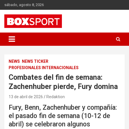
Skip
sábado, agosto 8, 2026
to
content
EUROPAS GRÖSSTES BOX-MAGAZIN
BOXSPORT
NEWS
NEWS TICKER
PROFESIONALES INTERNACIONALES
Combates del fin de semana:
Zachenhuber pierde, Fury domina
13 de abril de 2026
Redaktion
Fury, Benn, Zachenhuber y compañía:
el pasado fin de semana (10-12 de
abril) se celebraron algunos