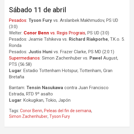
Sábado 11 de abril
Pesados
:
Tyson Fury
vs. Arslanbek Makhmudov, PS UD
(3:0)
Welter:
Conor Benn
vs. Regis Prograis
, PS UD (3:0)
Pesados: Jeamie Tshikeva vs.
Richard Riakporhe
, T.K.o. 5.
Ronda
Pesados:
Justis Huni
vs. Frazer Clarke, PS MD (2:0:1)
Supermedianos
: Simon Zachenhuber vs.
Pawel
August,
PTS (56:58)
Lugar
: Estadio Tottenham Hotspur, Tottenham, Gran
Bretaña
Bantam:
Tensin Nasukawa
contra Juan Francisco
Estrada, RTD 9º asalto
Lugar
: Kokugikan, Tokio, Japón
Tags:
Conor Benn
,
Peleas del fin de semana
,
Simon Zachenhuber
,
Tyson Fury