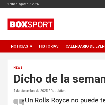
Skip
viernes, agosto 7, 2026
to
content
EUROPAS GRÖSSTES BOX-MAGAZIN
BOXSPORT
NOTICIAS
HISTORIAS
CALENDARIO DE EVE
NEWS
Dicho de la sema
4 de diciembre de 2025
Redaktion
«Un Rolls Royce no puede te