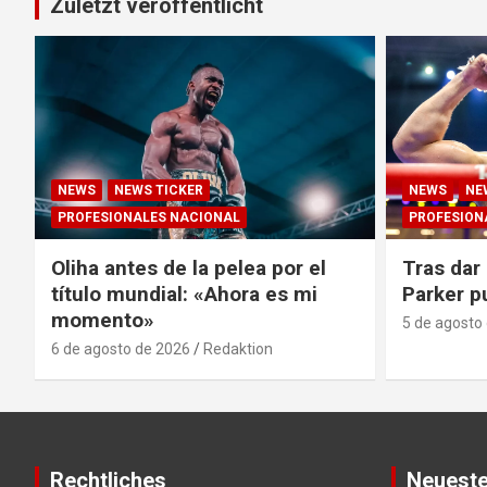
Zuletzt veröffentlicht
NEWS
NEWS TICKER
NEWS
NE
PROFESIONALES NACIONAL
PROFESION
Oliha antes de la pelea por el
Tras dar 
título mundial: «Ahora es mi
Parker p
momento»
5 de agosto
6 de agosto de 2026
Redaktion
Rechtliches
Neueste